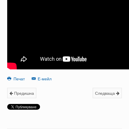
Печат
Е-мейл
Предишна
Следваща