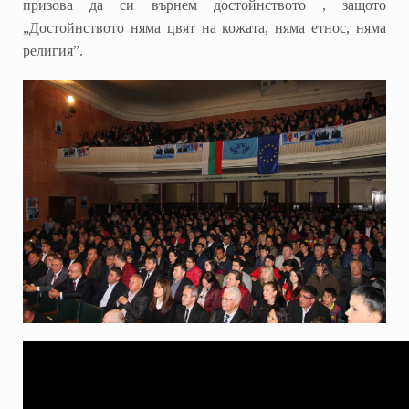
призова да си върнем достойнството , защото
„Достойнството няма цвят на кожата, няма етнос, няма
религия”.