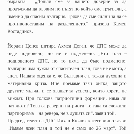
омразата. „Дошли сме за вашето доверие за да
продължим да вървим по пътят по който сме тръгнали, а
именно да спасим България. Трябва да сме силни за да се
противопоставим на разделението.” призова Камен
Костадинов.
Йордан Цонев цитира Ахмед Доган, че ДПС може да
бъде подновено, но не и подменено. „Ето това е
подновеното ДПС, но то няма да бъде подменено.
България има нужда от спасителен план, това не е мото, а
апел. Нашата оценка е, че България е в тежка духовна и
материална криза. Ние поемаме тази битка, защото
другите мълчат и се хващат за успехи, които хората не
виждат. При толкова патриотични формации, няма ли
патриоти? Това са реверни патриоти, те така са сложили
партиоризма – на ревера, не в душата си“, заяви той.
Председателят на ДПС Илхан Кючюк категорично заяви
„Имаме ясен план и той не е само до 26 март”. Той