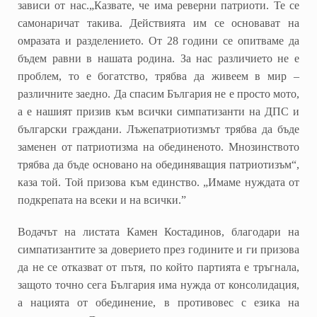
зависи от нас.„Казвате, че има реверни патриоти. Те се
самонаричат такива. Действията им се основават на
омразата и разделението. От 28 години се опитваме да
бъдем равни в нашата родина. За нас различието не е
проблем, то е богатство, трябва да живеем в мир –
различните заедно. Да спасим България не е просто мото,
а е нашият призив към всички симпатизанти на ДПС и
български граждани. Лъжепатриотизмът трябва да бъде
заменен от патриотизма на обединеното. Мнозинството
трябва да бъде основано на обединяващия патриотизъм“,
каза той. Той призова към единство. „Имаме нуждата от
подкрепата на всеки и на всички.”
Водачът на листата Камен Костадинов, благодари на
симпатизантите за доверието през годините и ги призова
да не се отказват от пътя, по който партията е тръгнала,
защото точно сега България има нужда от консолидация,
а нацията от обединение, в противовес с езика на