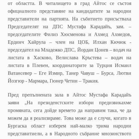
от областта. В читалището в град Айтос се състоя
официалното представяне на кандидатите за народни
представители на партията. На събитието присъстваха
Председателят на ДПС Мустафа Карадайъ, зам. –
председателите Филиз Хюсменова и Ахмед Ахмедов,
Ердинч Хайрула – член на ЦОБ, Илхан Кючюк -
председател на Младежко ДПС, Йордан Цонев – водач на
листата в Хасково, Велислава Кръстева – водач на
листата в Плевен, координаторите за Турция Исмаил
Ватансевер – Еге Измир, Танер Чавуш – Бурса, Лютви
Йозгюр - Мармара, Гюнер Четин – Тракия.
Пред препълнената зала в Айтос Мустафа Карадайъ
заяви „На президенстските избори предизвикахме
промяната, сега дойде времето да направим така, че да
можем да я реализираме. Това може да е случи, когато в
Бургаска област изберем най-малко трима народни
представитиели, а в Народното събрание мнозинството