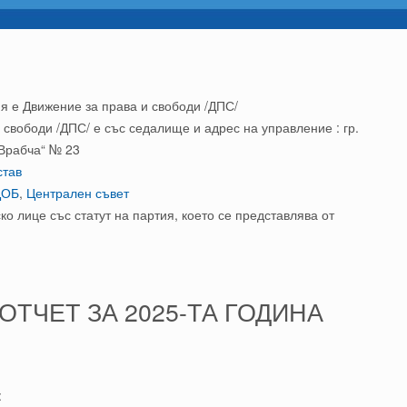
я е Движение за права и свободи /ДПС/
свободи /ДПС/ е със седалище и адрес на управление : гр.
„Врабча“ № 23
став
ЦОБ
,
Централен съвет
о лице със статут на партия, което се представлява от
ТЧЕТ ЗА 2025-ТА ГОДИНА
: