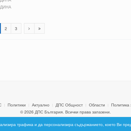
ОДИНА
2
3
С
Политики
Актуално
ДПС Общност
Области
Политика 
© 2026 ДПС България. Всички права запазени.
 анализира трафика и да персонализира съдържанието, което Ви пре