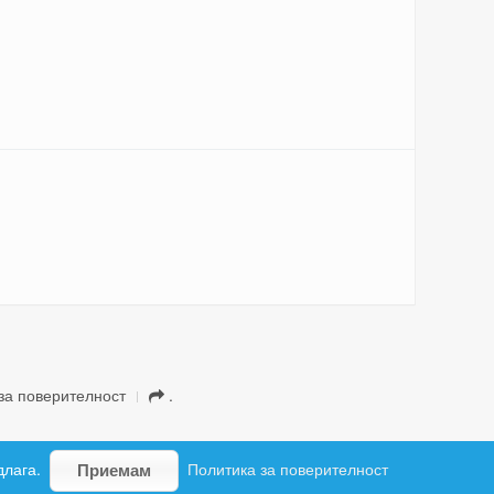
за поверителност
.
длага.
Политика за поверителност
Приемам