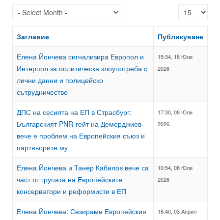
Покажи брой
Заглавие
Публикуване
Елена Йончева сигнализира Европол и
15:34, 18 Юли
Интерпол за политическа злоупотреба с
2026
лични данни и полицейско
сътрудничество
ДПС на сесията на ЕП в Страсбург:
17:30, 08 Юли
Българският PNR-гейт на Демерджиев
2026
вече е проблем на Европейския съюз и
партньорите му
Елена Йончева и Танер Кабилов вече са
10:54, 08 Юли
част от групата на Европейските
2026
консерватори и реформисти в ЕП
Елена Йончева: Сезираме Европейския
18:40, 03 Април