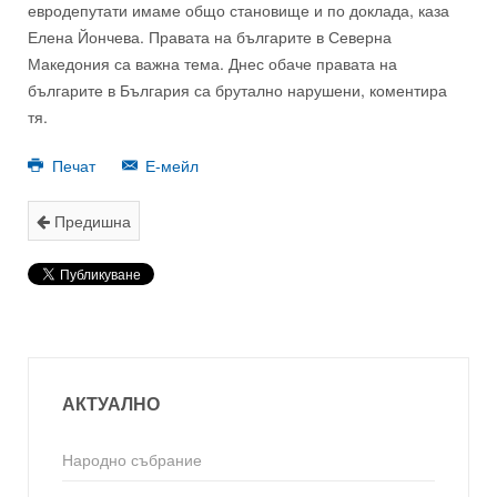
евродепутати имаме общо
становище и по доклада, каза
Елена Йончева
. Правата на българите в Северна
Македония са важна тема. Днес обаче правата на
българите в България са брутално н
арушени, коментира
тя
.
Печат
Е-мейл
Предишна
АКТУАЛНО
Народно събрание