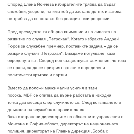
Според Елена Йончева избирателите трябва да бъдат
спокойни, уверени, че
има кой да застане до тях
и затова
не трябва да се оставят без реакция
тези
репресии
.
Пред президента тя
обърна внимание и на липсата на
развитие по случая „Петрохан“. Когато избрахте Андрей
Гюров за служебен премиер
, поставихте
задача – да се
разкрие случаят „Петрохан“.
Виждаме потулване, каза
евродепутатът.
Според нея
съществуват съмнения, че това
се прави, за да се прикрият връзки с определени
политически кръгове и партии.
В
место да положи максимални усилия в тази
посока,
МВР
се опитва да върне работата в изходна
точка
два месеца след случилото се.
След встъпването в
длъжност на служе
бното правителство
бяха
отстранени
директорите на областните управления в
Монтана и София-област, директорът на националната
полиция, директорът на Главна дирекц
ия „Б
орба с