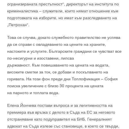
огранизираната престъпност
“
, директорът на института по
криминалистика – служители, които нямат отношение към
подготовката на изборите
, но имат към разследването на
„Петрохан“
.
Това се случва, докато
служебното правителство не успява
да се справи
с овладяването на цените на
храните,
на
стоките и услугите
. Б
ългарските граждани се чувстват все
по-несигурни и изоставени
, липсва
държавност
.
Към
повишаването на цената на водата,
високите сметки за ток,
се добави и поскъпването на
горивата. На този фон
преди дни
Топлофикация – София
поиска
увеличение с близо 30 процента на цената
на
парното и топлата вода
.
Елена Йончева постави въпроса и за легитимността на
премиера във връзка с делото в Съда на ЕС за неговото
отстраняване като подуправител на БНБ. Генералният
адвокат на Съда излезе със становище, в което се твърди,