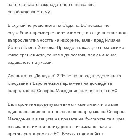
че българското законодателство позволява
освобождаване
то му
.
В случай че решението на Съда на ЕС покаже, че
служебният премиер е нелегитимен, това ще постави под
въпрос легитимността на изборите, заяви
пред Илияна
Йотова
Елена Йончева.
Президентът
каза,
че
независимо
какво е
решението
, то
няма да постави под съмнение
издаването на указа
й
.
Срещата на „Дондуков“ 2 беше по повод предстоящото
гласуване в Европейския парламент на доклада за
напредъка на Северна Македония към членство в ЕС.
Българските евродепутати
винаги сме имали и
имаме
единна позиция по отношение на напредъка на Северна
Македония и в защита на правата на българите там чрез
вписването им в конституцията – изискване, част от
преговорната рамка с ЕС.
Всички седемнайсет