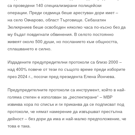
са проведени 140 специализирани полицейски
операции.
Преди седмица беше арестуван дори кмет –
на
село Овчарово, област Търговище. Себахатин
Зюлкярниев
беше освободен няколко часа по-късно
без да
му бъдат повдигнати обвинения. В селото постоянно
живеят около 500 души, но посланието към общността,
сплашването е силно.
Издадените предупредителни протоколи са близо 2000 –
над 400% повече от тези по същото време преди изборите
през 2024 г.
,
посочи пред президента Елена Йончева
.
Предупредителните протоколи са инструмент, който в най-
голяма степен е използван за „респектиране“ – МВР
извиква хора по списък и ги приканва да се подписват под
протоколи, че нямат намерение да извършват престъпна
дейност – без дори да има и най-малко предположение, че
това е така.