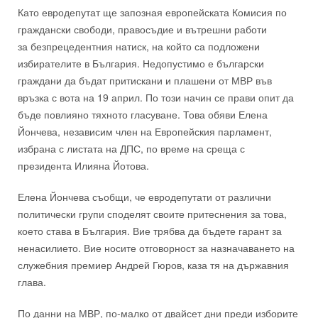
Като евродепутат
ще зап
озная
европейската Комисия по
граждански свободи, правосъдие и вътрешни работи
за
безпрецедентния натиск, на който са подложени
избирателите
в България. Недопустимо
е български
граждани
да бъдат притискани и плашени от МВР
във
връзка с вота
на 19 април. По този начин се прави опит да
бъде повлияно тяхното гласуване. Това обяви Елена
Йончева, независим член на Европейския парламент,
избрана с листата на ДПС,
по време на
среща с
президента Илияна Йотова.
Елена Йончева съобщи, че евродепутати от различни
политически групи споделят своите притеснения за това,
което става в България.
Вие
трябва да бъдете
гарант за
ненасилието
. Вие носите отговорност за назначаването на
служебния премиер Андрей Гюров
, каза тя
на държавния
глава
.
По данни на МВР
,
по-малко от двайсет дни преди изборите