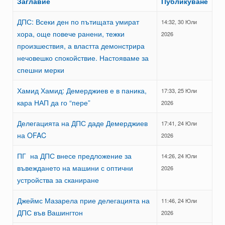
Заглавие
Публикуване
ДПС: Всеки ден по пътищата умират
14:32, 30 Юли
хора, още повече ранени, тежки
2026
произшествия, а властта демонстрира
нечовешко спокойствие. Настояваме за
спешни мерки
Хамид Хамид: Демерджиев е в паника,
17:33, 25 Юли
кара НАП да го “пере”
2026
Делегацията на ДПС даде Демерджиев
17:41, 24 Юли
на OFAC
2026
ПГ на ДПС внесе предложение за
14:26, 24 Юли
въвеждането на машини с оптични
2026
устройства за сканиране
Джеймс Мазарела прие делегацията на
11:46, 24 Юли
ДПС във Вашингтон
2026