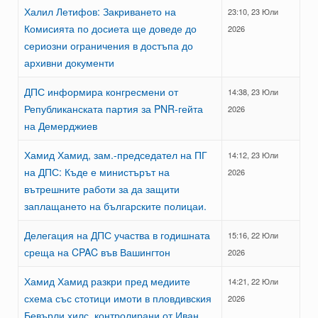
Халил Летифов: Закриването на
23:10, 23 Юли
Комисията по досиета ще доведе до
2026
сериозни ограничения в достъпа до
архивни документи
ДПС информира конгресмени от
14:38, 23 Юли
Републиканската партия за PNR-гейта
2026
на Демерджиев
Хамид Хамид, зам.-председател на ПГ
14:12, 23 Юли
на ДПС: Къде е министърът на
2026
вътрешните работи за да защити
заплащането на българските полицаи.
Делегация на ДПС участва в годишната
15:16, 22 Юли
среща на CPAC във Вашингтон
2026
Хамид Хамид разкри пред медиите
14:21, 22 Юли
схема със стотици имоти в пловдивския
2026
Бевърли хилс, контролирани от Иван