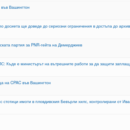
 във Вашингтон
по досиета ще доведе до сериозни ограничения в достъпа до архи
ската партия за PNR-гейта на Демерджиев
ПС: Къде е министърът на вътрешните работи за да защити заплащ
ща на CPAC във Вашингтон
с стотици имоти в пловдивския Бевърли хилс, контролирани от Ив