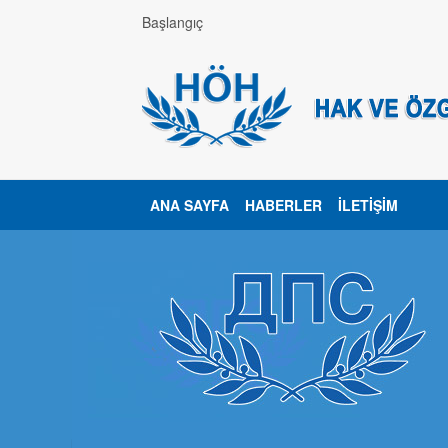
Başlangıç
ANA SAYFA
HABERLER
İLETIŞIM