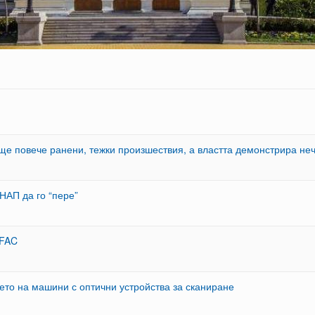
ще повече ранени, тежки произшествия, а властта демонстрира не
НАП да го “пере”
OFAC
то на машини с оптични устройства за сканиране