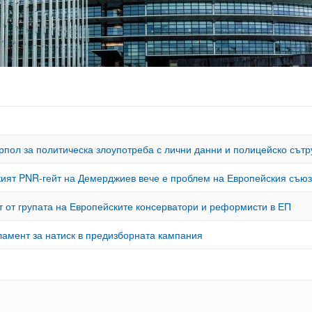
пол за политическа злоупотреба с лични данни и полицейско сътр
кият PNR-гейт на Демерджиев вече е проблем на Европейския съюз
т от групата на Европейските консерватори и реформисти в ЕП
амент за натиск в предизборната кампания