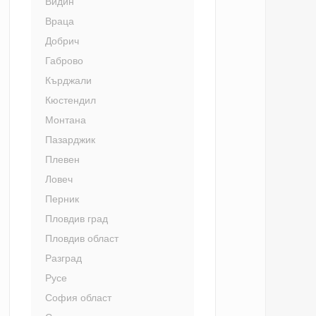
Видин
Враца
Добрич
Габрово
Кърджали
Кюстендил
Монтана
Пазарджик
Плевен
Ловеч
Перник
Пловдив град
Пловдив област
Разград
Русе
София област