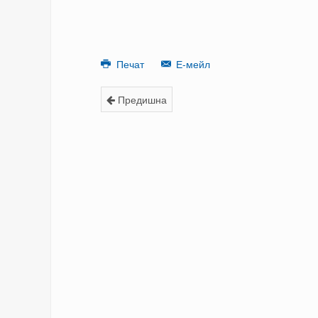
Печат
Е-мейл
Предишна