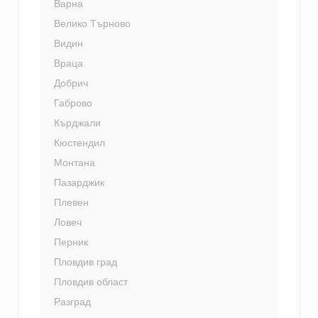
Варна
Велико Търново
Видин
Враца
Добрич
Габрово
Кърджали
Кюстендил
Монтана
Пазарджик
Плевен
Ловеч
Перник
Пловдив град
Пловдив област
Разград