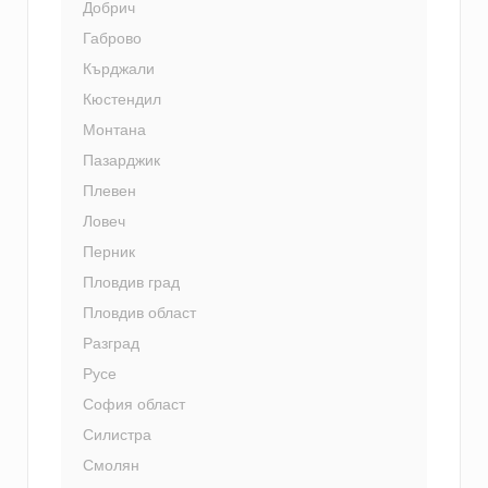
Добрич
Габрово
Кърджали
Кюстендил
Монтана
Пазарджик
Плевен
Ловеч
Перник
Пловдив град
Пловдив област
Разград
Русе
София област
Силистра
Смолян