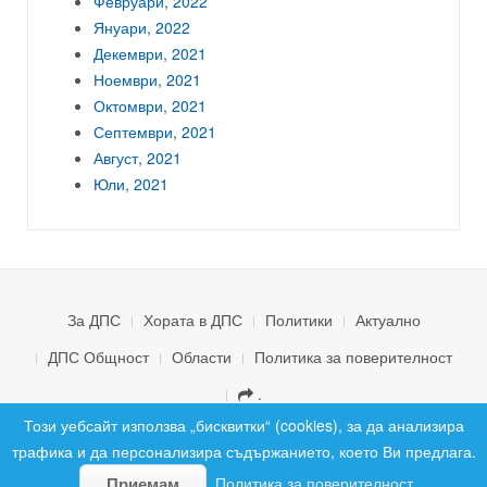
Февруари, 2022
Януари, 2022
Декември, 2021
Ноември, 2021
Октомври, 2021
Септември, 2021
Август, 2021
Юли, 2021
За ДПС
Хората в ДПС
Политики
Актуално
ДПС Общност
Области
Политика за поверителност
.
© 2026 ДПС България. Всички права запазени.
Този уебсайт използва „бисквитки“ (cookies), за да анализира
трафика и да персонализира съдържанието, което Ви предлага.
Политика за поверителност
Приемам