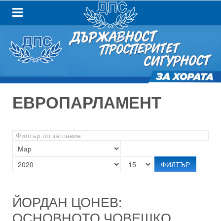
ЕВРОПАРЛАМЕНТ
Филтър
по
заглавие
ФИЛТЪР
ЙОРДАН ЦОНЕВ:
ОСНОВНОТО ЧОВЕШКО