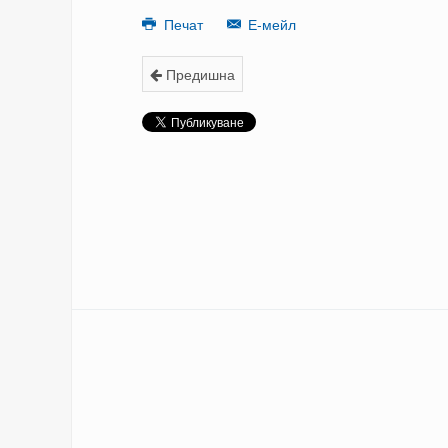
Печат
Е-мейл
Предишна