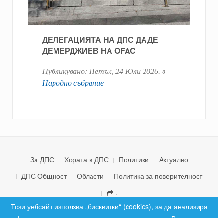
ДЕЛЕГАЦИЯТА НА ДПС ДАДЕ
ДЕМЕРДЖИЕВ НА OFAC
Публикувано:
Петък, 24 Юли 2026
. в
Народно събрание
За ДПС
Хората в ДПС
Политики
Актуално
ДПС Общност
Области
Политика за поверителност
.
© 2026 ДПС България. Всички права запазени.
Този уебсайт използва „бисквитки“ (cookies), за да анализира