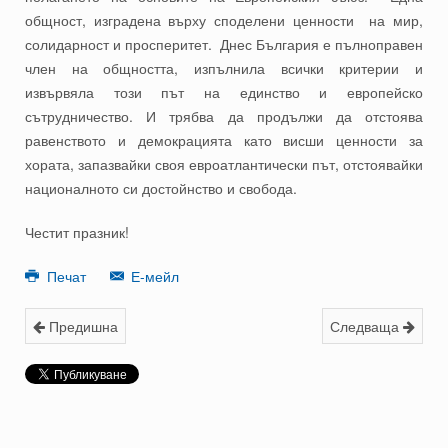
общност, изградена върху споделени ценности на мир,
солидарност и просперитет. Днес България е пълноправен
член на общността, изпълнила всички критерии и
извървяла този път на единство и европейско
сътрудничество. И трябва да продължи да отстоява
равенството и демокрацията като висши ценности за
хората, запазвайки своя евроатлантически път, отстоявайки
националното си достойнство и свобода.
Честит празник!
Печат
Е-мейл
Предишна
Следваща