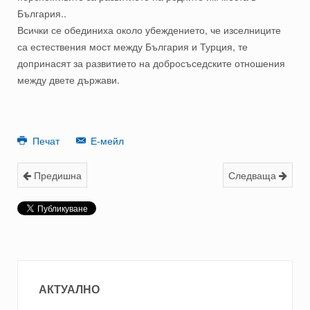
България..
Всички се обединиха около убеждението, че изселниците
са естествения мост между България и Турция, те
допринасят за развитието на добросъседските отношения
между двете държави.
Печат
Е-мейл
Предишна
Следваща
АКТУАЛНО