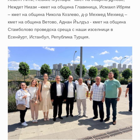
Неждет Ниази –кмет на община Главиница, Исмаил Ибрям
– кмет на община Никола Козлево, д-р Мехмед Мехмед –
кмет на община Ветово, Аднан Йълдъз - кмет на община
Стамболово проведоха среща с наши изселници в
Есенйурт, Истанбул, Република Турция.