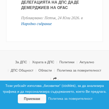
ДЕЛЕГАЦИЯТА НА ДПС ДАДЕ
ДЕМЕРДЖИЕВ НА OFAC
Публикувано:
Петък, 24 Юли 2026
. в
Народно събрание
За ДПС
Хората в ДПС
Политики
Актуално
ДПС Общност
Области
Политика за поверителност
.
© 2026 ДПС България. Всички права запазени.
Този уебсайт използва „бисквитки“ (cookies), за да анализира
трафика и да персонализира съдържанието, което Ви предлага.
Политика за поверителност
Приемам