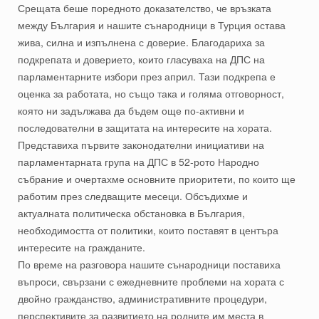
Срещата беше поредното доказателство, че връзката
между България и нашите сънародници в Турция остава
жива, силна и изпълнена с доверие. Благодариха за
подкрепата и доверието, които гласуваха на ДПС на
парламентарните избори през април. Тази подкрепа е
оценка за работата, но също така и голяма отговорност,
която ни задължава да бъдем още по-активни и
последователни в защитата на интересите на хората.
Представиха първите законодателни инициативи на
парламентарната група на ДПС в 52-рото Народно
събрание и очертахме основните приоритети, по които ще
работим през следващите месеци. Обсъдихме и
актуалната политическа обстановка в България,
необходимостта от политики, които поставят в центъра
интересите на гражданите.
По време на разговора нашите сънародници поставиха
въпроси, свързани с ежедневните проблеми на хората с
двойно гражданство, административните процедури,
перспективите за развитието на родните им места в