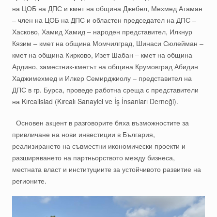
на ЦОБ на ДПС и кмет на община Джебел, Мехмед Атаман
– член на ЦОБ на ДПС и областен председател на ДПС –
Хасково, Хамид Хамид – народен представител, Илкнур
Кязим – кмет на община Момчилград, Шинаси Сюлейман –
кмет на община Кирково, Изет Шабан – кмет на община
Ардино, заместник-кметът на община Крумовград Абидин
Хаджимехмед и Илкер Семирджиолу – представител на
ДПС в гр. Бурса, проведе работна среща с представители
на Kırcalisiad (Kırcalı Sanayici ve İş İnsanları Derneği).
Основен акцент в разговорите бяха възможностите за
привличане на нови инвестиции в България,
реализирането на съвместни икономически проекти и
разширяването на партньорството между бизнеса,
местната власт и институциите за устойчивото развитие на
регионите.