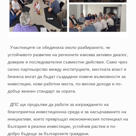
Участниците се обединиха около разбирането, че
устойчивото развитие на регионите изисква активен диалог,
доверие и последователни съвместни действия. Само чрез
силно партньорство между институциите, местната власт и
бизнеса могат да бъдат създадени повече възможности за
инвестиции, нови работни места, по-високи доходи и по-
добър жизнен стандарт за хората.
ДПС ще продължи да работи за изграждането на
благоприятна инвестиционна среда и за насърчаването на
инициативи, които превръщат икономическия потенциал на
България в реални инвестиции, устойчив растеж и по-
добро бъдеще за българските граждани.