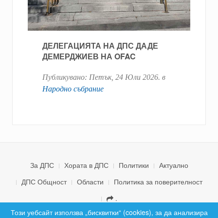
ДЕЛЕГАЦИЯТА НА ДПС ДАДЕ
ДЕМЕРДЖИЕВ НА OFAC
Публикувано:
Петък, 24 Юли 2026
. в
Народно събрание
За ДПС
Хората в ДПС
Политики
Актуално
ДПС Общност
Области
Политика за поверителност
.
© 2026 ДПС България. Всички права запазени.
Този уебсайт използва „бисквитки“ (cookies), за да анализира