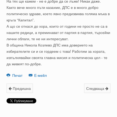
На тях ще кажем - не е добре да се лъже! Никак даже.
Както вече много пъти казахме, ДПС е в много добро
политическо здраве, което явно предизвиква голяма мъка в
кръга “Капитал”.
А що се отнася до хора, които от години не просто не са в
нашите редици, а преминават от партия в партия, търсейки
лични облаги, те не ни интересуват.
В община Никола Козлево ДПС има доверието на
избирателите си и се гордеем с това! Работим за хората,
изпълнявайки своята главна мисия и политическа цел - те
да живеят по-добре.
Печат
Е-мейл
Предишна
Следваща