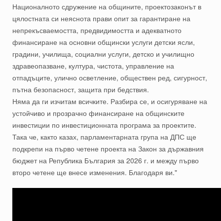
Националното сдружение на общините, проектозаконът в
цялостната си неяснота прави опит за гарантиране на
непрекъсваемостта, предвидимостта и адекватното
финансиране на основни общински услуги детски ясли,
градини, училища, социални услуги, детско и училищно
здравеопазване, култура, чистота, управление на
отпадъците, улично осветление, обществен ред, сигурност,
пътна безопасност, защита при бедствия.
Няма да ги изчитам всичките. Разбира се, и осигуряване на
устойчиво и прозрачно финансиране на общинските
инвестиции по инвестиционната програма за проектите.
Така че, както казах, парламентарната група на ДПС ще
подкрепи на първо четене проекта на Закон за държавния
бюджет на Република България за 2026 г. и между първо
второ четене ще внесе изменения. Благодаря ви."