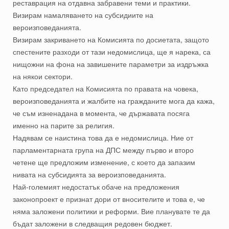
реставрация на отдавна забравени теми и практики.
Визирам намаляването на субсидиите на
вероизповеданията.
Визирам закриването на Комисията по досиетата, защото
спестените разходи от тази недомислица, ще я нарека, са
нищожни на фона на завишените параметри за издръжка
на някои сектори.
Като председател на Комисията по правата на човека,
вероизповеданията и жалбите на гражданите мога да кажа,
че съм изненадана в момента, че държавата посяга
именно на парите за религия.
Надявам се наистина това да е недомислица. Ние от
парламентарната група на ДПС между първо и второ
четене ще предложим изменение, с което да запазим
нивата на субсидията за вероизповеданията.
Най-големият недостатък обаче на предложения
законопроект е признат дори от вносителите и това е, че
няма заложени политики и реформи. Вие планувате те да
бъдат заложени в следващия редовен бюджет.