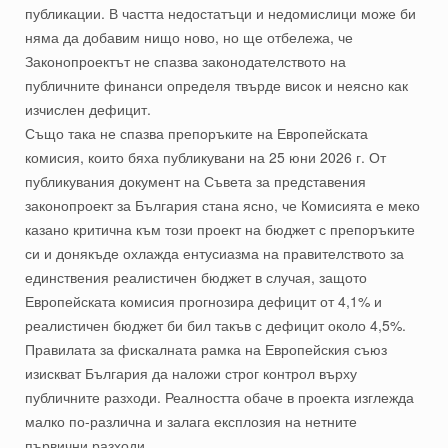
публикации. В частта недостатъци и недомислици може би
няма да добавим нищо ново, но ще отбележа, че
Законопроектът не спазва законодателството на
публичните финанси определя твърде висок и неясно как
изчислен дефицит.
Също така не спазва препоръките на Европейската
комисия, които бяха публикувани на 25 юни 2026 г. От
публикувания документ на Съвета за представения
законопроект за България стана ясно, че Комисията е меко
казано критична към този проект на бюджет с препоръките
си и донякъде охлажда ентусиазма на правителството за
единствения реалистичен бюджет в случая, защото
Европейската комисия прогнозира дефицит от 4,1% и
реалистичен бюджет би бил такъв с дефицит около 4,5%.
Правилата за фискалната рамка на Европейския съюз
изискват България да наложи строг контрол върху
публичните разходи. Реалността обаче в проекта изглежда
малко по-различна и залага експлозия на нетните
първични разходи.