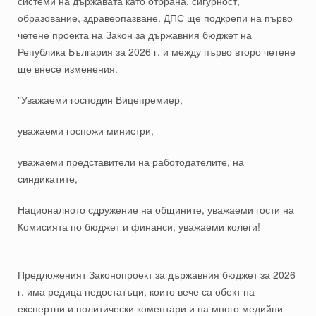
системи на държавата като отбрана, сигурност,
образование, здравеопазване. ДПС ще подкрепи на първо
четене проекта на Закон за държавния бюджет на
Република България за 2026 г. и между първо второ четене
ще внесе изменения.
"Уважаеми господин Вицепремиер,
уважаеми госпожи министри,
уважаеми представители на работодателите, на
синдикатите,
Националното сдружение на общините, уважаеми гости на
Комисията по бюджет и финанси, уважаеми колеги!
Предложеният Законопроект за държавния бюджет за 2026
г. има редица недостатъци, които вече са обект на
експертни и политически коментари и на много медийни