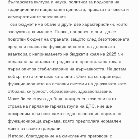
българската култура и наука, политики за подкрепа на
традиционните национални ценности, правата на човека и
демократичните завоевания.
Този бюджет има обаче и други две характеристики, които
заслужават внимание. Първо, направен е опит да се
подготви бюджет на страната, защото след безотговорната,
вредна и опасна за функционирането на държавата
авантюра с неприемането на бюджет в края на 2025 г.и
подаване на оставка от редовното правителство това е
първи опит за стабилизиране на държавността. Не дотам
добър, но го отчитаме като опит. Опит да се гарантира
функционирането на основни системи на държавата като
отбрана, сигурност, образование, здравеопазване.
Може би си струва да бъде подкрепен този опит и от
страна на парламентарната група на ДПС, ние ще
подкрепим този опит само с едно основание нормално
функционираща държава, която предполага нормален
живот за своите граждани.
И второ, благодарение на смислените преговори с