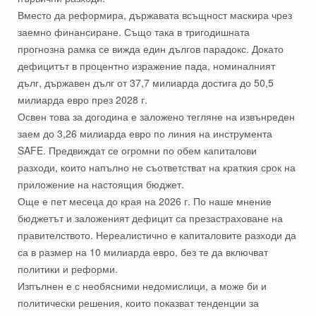
Вместо да реформира, държавата всъщност маскира чрез
заемно финансиране. Също така в тригодишната
прогнозна рамка се вижда един дългов парадокс. Докато
дефицитът в процентно изражение пада, номиналният
дълг, държавен дълг от 37,7 милиарда достига до 50,5
милиарда евро през 2028 г.
Освен това за догодина е заложено тегляне на извънреден
заем до 3,26 милиарда евро по линия на инструмента
SAFE. Предвиждат се огромни по обем капиталови
разходи, които напълно не съответстват на краткия срок на
приложение на настоящия бюджет.
Още е пет месеца до края на 2026 г. По наше мнение
бюджетът и заложеният дефицит са презастраховане на
правителството. Нереалистично е капиталовите разходи да
са в размер на 10 милиарда евро, без те да включват
политики и реформи.
Изпълнен е с необясними недомислици, а може би и
политически решения, които показват тенденции за