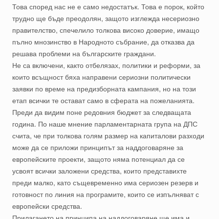
Това според нас не е само недостатък. Това е порок, който
трудно ще бъде преодолян, защото изглежда несериозно
правителство, спечелило толкова високо доверие, имащо
пълно мнозинство в Народното събрание, да отказва да
решава проблеми на българските граждани.
Не са включени, както отбелязах, политики и реформи, за
които всъщност бяха направени сериозни политически
заявки по време на предизборната кампания, но на този
етап всички те остават само в сферата на пожеланията.
Преди да видим поне редовния бюджет за следващата
година. По наше мнение парламентарната група на ДПС
счита, че при толкова голям размер на капиталови разходи
може да се приложи принципът за наддоговаряне за
европейските проекти, защото няма потенциал да се
усвоят всички заложени средства, които представихте
преди малко, като същевременно има сериозен резерв и
готовност по линия на програмите, които се изпълняват с
европейски средства.
Прилагането на принципа на наддоговаряне ще има и