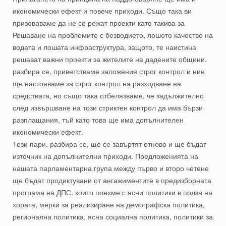
икономически ефект и повече приходи. Също така ви
призоваваме да не се режат проекти като такива за
Решаване на проблемите с безводието, лошото качество на
водата и лошата инфраструктура, защото, те наистина
решават важни проекти за жителите на дадените общини.
разбира се, приветстваме заложения строг контрол и ние
ще настояваме за строг контрол на разходване на
средствата, но също така отбелязваме, че задължително
след извършване на този стриктен контрол да има бързи
разплащания, тъй като това ще има допълнителен
икономически ефект.
Тези пари, разбира се, ще се завъртят отново и ще бъдат
източник на допълнителни приходи. Предложенията на
нашата парламентарна група между първо и второ четене
ще бъдат продиктувани от ангажиментите в предизборната
програма на ДПС, които поехме с ясни политики в полза на
хората, мерки за реализиране на демографска политика,
регионална политика, ясна социална политика, политики за