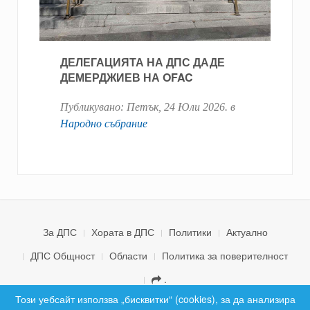
ДЕЛЕГАЦИЯТА НА ДПС ДАДЕ
ДЕМЕРДЖИЕВ НА OFAC
Публикувано:
Петък, 24 Юли 2026
. в
Народно събрание
За ДПС
Хората в ДПС
Политики
Актуално
ДПС Общност
Области
Политика за поверителност
.
© 2026 ДПС България. Всички права запазени.
Този уебсайт използва „бисквитки“ (cookies), за да анализира