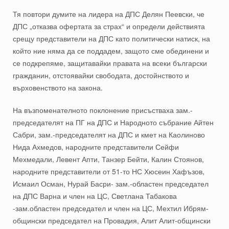
Тя повтори думите на лидера на ДПС Делян Пеевски, че
ДПС „отказва офертата за страх“ и определи действията
срещу представители на ДПС като политически натиск, на
който ние няма да се поддадем, защото сме обединени и
се подкрепяме, защитавайки правата на всеки български
гражданин, отстоявайки свободата, достойнството и
върховенството на закона.
На възпоменателното поклонение присъстваха зам.-
председателят на ПГ на ДПС и Народното събрание Айтен
Сабри, зам.-председателят на ДПС и кмет на Каолиново
Нида Ахмедов, народните представители Сейфи
Мехмедали, Левент Апти, Танзер Бейти, Калин Стоянов,
народните представители от 51-то НС Хюсеин Хафъзов,
Исмаил Осман, Нурай Басри- зам.-областен председател
на ДПС Варна и член на ЦС, Светлана Табакова
-зам.областен председател и член на ЦС, Мехтил Ибрям-
общински председател на Провадия, Алит Алит-общински