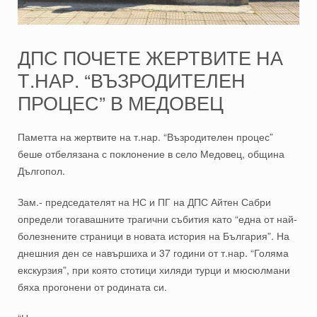
ДПС ПОЧЕТЕ ЖЕРТВИТЕ НА
Т.НАР. “ВЪЗРОДИТЕЛЕН
ПРОЦЕС” В МЕДОВЕЦ
Паметта на жертвите на т.нар. “Възродителен процес”
беше отбелязана с поклонение в село Медовец, община
Дългопол.
Зам.- председателят на НС и ПГ на ДПС Айтен Сабри
определи тогавашните трагични събития като “една от най-
болезнените страници в новата история на България”. На
днешния ден се навършиха и 37 години от т.нар. “Голяма
екскурзия”, при която стотици хиляди турци и мюсюлмани
бяха прогонени от родината си.