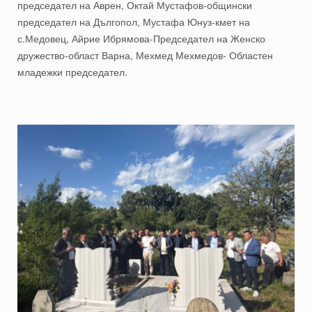
председател на Аврен, Октай Мустафов-общински
председател на Дългопол, Мустафа Юнуз-кмет на
с.Медовец, Айрие Ибрямова-Председател на Женско
дружество-област Варна, Мехмед Мехмедов- Областен
младежки председател.