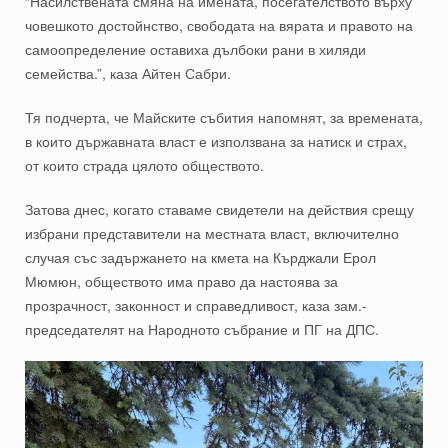
“Насилствената смяна на имената, посегателството върху
човешкото достойнство, свободата на вярата и правото на
самоопределение оставиха дълбоки рани в хиляди
семейства.”, каза Айтен Сабри.
Тя подчерта, че Майските събития напомнят, за времената,
в които държавната власт е използвана за натиск и страх,
от които страда цялото обществото.
Затова днес, когато ставаме свидетели на действия срещу
избрани представители на местната власт, включително
случая със задържането на кмета на Кърджали Ерол
Мюмюн, обществото има право да настоява за
прозрачност, законност и справедливост, каза зам.-
председателят на Народното събрание и ПГ на ДПС.