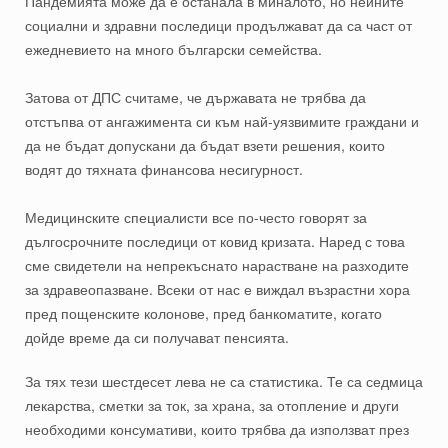
Пандемията може да е останала в миналото, но нейните
социални и здравни последици продължават да са част от
ежедневието на много български семейства.
Затова от ДПС считаме, че държавата не трябва да
отстъпва от ангажимента си към най-уязвимите граждани и
да не бъдат допускани да бъдат взети решения, които
водят до тяхната финансова несигурност.
Медицинските специалисти все по-често говорят за
дългосрочните последици от ковид кризата. Наред с това
сме свидетели на непрекъснато нарастване на разходите
за здравеопазване. Всеки от нас е виждал възрастни хора
пред пощенските колонове, пред банкоматите, когато
дойде време да си получават пенсията.
За тях тези шестдесет лева не са статистика. Те са седмица
лекарства, сметки за ток, за храна, за отопление и други
необходими консумативи, които трябва да използват през