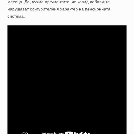
месеца. Да, чухме аргументите, че ковид добавките
нарушават осигурителния характер на пенсионната
система.