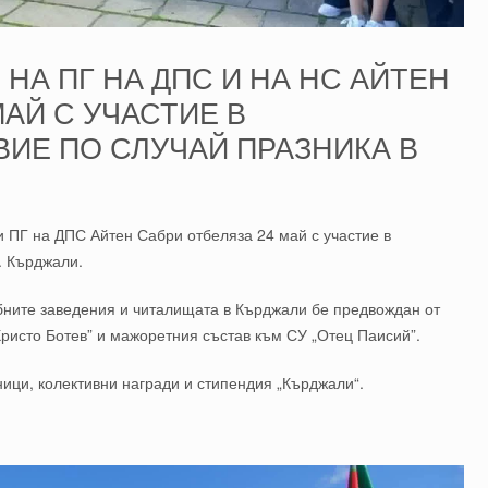
НА ПГ НА ДПС И НА НС АЙТЕН
МАЙ С УЧАСТИЕ В
ИЕ ПО СЛУЧАЙ ПРАЗНИКА В
 ПГ на ДПС Айтен Сабри отбеляза 24 май с участие в
. Кърджали.
бните заведения и читалищата в Кърджали бе предвождан от
Христо Ботев” и мажоретния състав към СУ „Отец Паисий”.
ици, колективни награди и стипендия „Кърджали“.