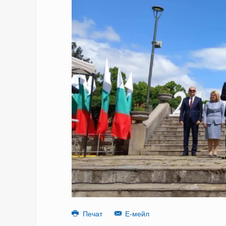
Печат
Е-мейл