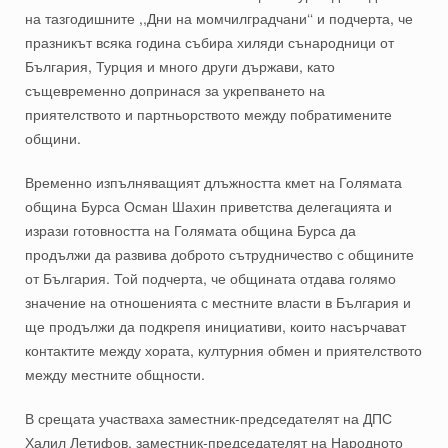
на тазгодишните
,,
Дни на
м
омчилград
чани‘‘
и подчерта, че
празникът всяка година събира хиляди сънародници от
България, Турция и много други държави, като
същевременно допринася за укрепването на
приятелството и партньорството между побратимените
общини.
Временно изпълняващият длъжността кмет на Голямата
община Бурса
Осман Шахин приветства делегацията и
изрази готовността на Голямата община Бурса да
продължи да развива доброто сътрудничество с общини
те
от България
. Той подчерта, че общината отдава голямо
значение на отношенията с местните власти в България и
ще продължи да подкрепя инициативи, които насърчават
контактите между хората, културния обмен и приятелството
между местните общности.
В срещата участваха заместник-председателят на ДПС
Халил Летифов, заместник-председателят на Народното