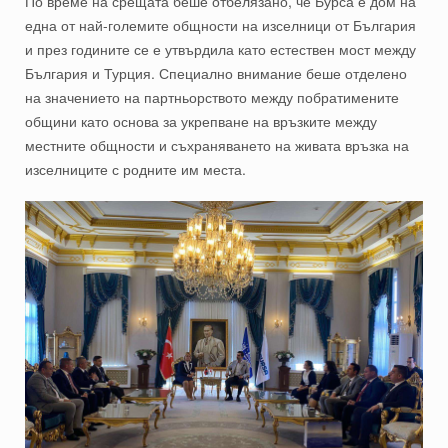
По време на срещата беше отбелязано, че Бурса е дом на
една от най-големите общности на изселници от България
и през годините се е утвърдила като естествен мост между
България
и Турция. Специално внимание беше отделено
на значението на партньорството между побратимените
общини като основа за укрепване на връзките между
местните общности и съхраняването на живата връзка на
изселниците с родните им места.