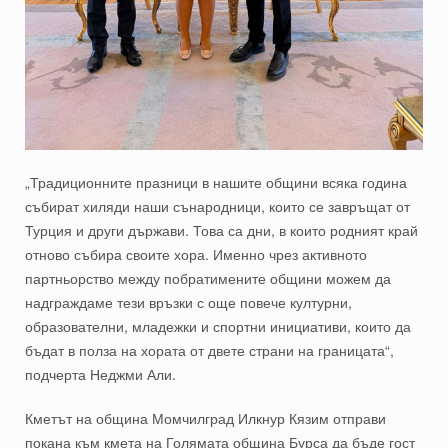
„Традиционните празници в нашите общини всяка година
събират хиляди наши сънародници, които се завръщат от
Турция и други държави. Това са дни, в които родният край
отново събира своите хора. Именно чрез активното
партньорство между побратимените общини можем да
надграждаме тези връзки с още повече културни,
образователни, младежки и спортни инициативи, които да
бъдат в полза на хората от двете страни на границата“,
подчерта Неджми Али.
Кметът на община Момчилград Илкнур Кязим отправи
покана към
кмета
на Голямата община Бурса да бъде гост