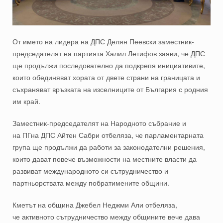
От името на лидера на ДПС Делян Пеевски заместник-
председателят на партията Халил Летифов заяви, че ДПС
ще продължи последователно да подкрепя инициативите,
които обединяват хората от двете страни на границата и
съхраняват връзката на изселниците от България с родния
им край
.
Заместник-председателят на Народното събрание и
на
ПГ
на ДПС Айтен Сабри
отбеляза
, че парламентарната
група ще продължи да работи за законодателни решения,
които дават повече възможности на местните власти да
развиват международното си сътрудничество и
партньорствата между побратимените общини.
Кметът на община Джебел Неджми Али отбеляза,
че
активното сътрудничество
между общини
те
вече дава