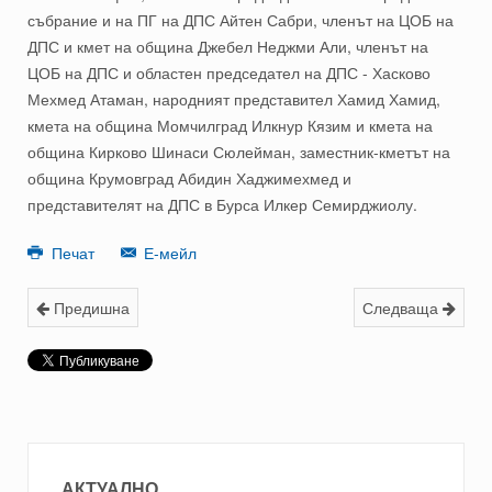
събрание и на ПГ на ДПС Айтен Сабри, членът на ЦОБ на
ДПС и кмет на община Джебел Неджми Али, членът на
ЦОБ на ДПС и областен председател на ДПС
-
Хасково
Мехмед Атаман, народният представител Хамид Хамид,
кме
та на община Момчилград
Илкнур Кязим
и кмета на
община Кирково
Шинаси Сюлейман
,
заместник-кметът на
община Крумовград Абидин Хаджимехмед и
представителят на ДПС в Бурса Илкер Семирджиолу.
Печат
Е-мейл
Предишна
Следваща
АКТУАЛНО