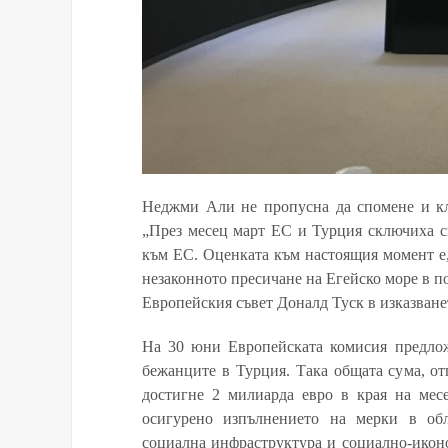
Неджми Али не пропусна да спомене и кл
„През месец март ЕС и Турция сключиха с
към ЕС. Оценката към настоящия момент е, 
незаконното пресичане на Егейско море в по
Европейския съвет Доналд Туск в изказван
На 30 юни Европейската комисия предлож
бежанците в Турция. Така общата сума, о
достигне 2 милиарда евро в края на мес
осигурено изпълнението на мерки в обла
социална инфраструктура и социално-иконо