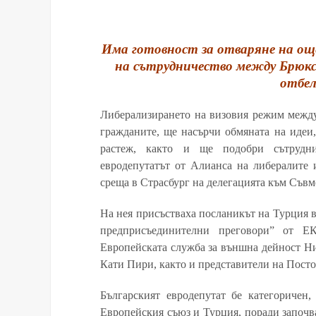
Има готовност за отваряне на още 
на сътрудничество между Брюксе
отбел
Либерализирането на визовия режим межд
гражданите, ще насърчи обмяната на идеи
растеж, както и ще подобри сътрудни
евродепутатът от Алианса на либералите
среща в Страсбург на делегацията към Съв
На нея присъстваха посланикът на Турция 
предприсъединителни преговори” от Е
Европейската служба за външна дейност Ни
Кати Пири, както и представители на Посто
Българският евродепутат бе категоричен
Европейския съюз и Турция, поради започва