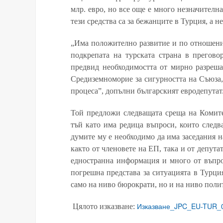
млр. евро, но все още е много незначителна 
тези средства са за бежанците в Турция, а н
„Има положително развитие и по отношени
подкрепата на турската страна в прегово
предвид необходимостта от мирно разреша
Средиземноморие за сигурността на Съюза,
процеса”, допълни българският евродепутат
Той предложи следващата среща на Комите
тъй като има редица въпроси, които следв
думите му е необходимо да има заседания н
както от членовете на ЕП, така и от депута
едностранна информация и много от въпрос
погрешна представа за ситуацията в Турци
само на ниво бюрократи, но и на ниво пол
Изказване_JPC_EU-TUR_0
Цялото изказване: