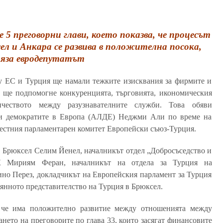
5 преговорни глави, което показва, че процесът
л и Анкара се развива в положителна посока,
яза евродепутатът
у ЕС и Турция ще намали тежките изисквания за фирмите и
, ще подпомогне конкуренцията, търговията, икономическия
чеството между разузнавателните служби. Това обяви
 и демократите в Европа (АЛДЕ) Неджми Али по време на
местния парламентарен комитет Европейски съюз-Турция.
в Брюксел Селим Йенел, началникът отдел „Добросъседство и
К Мириям Феран, началникът на отдела за Турция на
но Перез, докладчикът на Европейския парламент за Турция
янното представителство на Турция в Брюксел.
, че има положително развитие между отношенията между
нето на преговорите по глава 33, които засягат финансовите