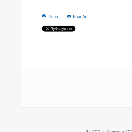
Печат
Е-мейл
За ДПС
Хората в ДП