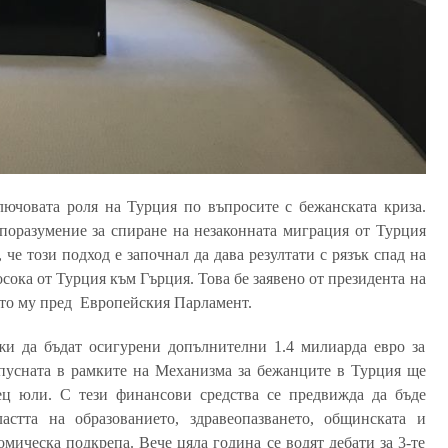
ючовата роля на Турция по въпросите с бежанската криза.
поразумение за спиране на незаконната миграция от Турция
че този подход е започнал да дава резултати с рязък спад на
сока от Турция към Гърция. Това бе заявено от президента на
ето му пред Европейския Парламент.
и да бъдат осигурени допълнителни 1.4 милиарда евро за
тпусната в рамките на Механизма за бежанците в Турция ще
ец юли. С тези финансови средства се предвижда да бъде
стта на образованието, здравеопазването, общинската и
мическа подкрепа. Вече цяла година се водят дебати за 3-те