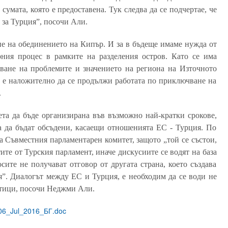
сумата, която е предоставена. Тук следва да се подчертае, че
е за Турция”, посочи Али.
е на обединението на Кипър. И за в бъдеще имаме нужда от
рния процес в рамките на разделения остров. Като се има
ване на проблемите и значението на региона на Източното
 е наложително да се продължи работата по приключване на
.
та да бъде организирана във възможно най-кратки срокове,
а да бъдат обсъдени, касаещи отношенията ЕС - Турция. По
а Съвместния парламентарен комитет, защото „той се състои,
тите от Турския парламент, иначе дискусиите се водят на база
ите не получават отговор от другата страна, което създава
я”. Диалогът между ЕС и Турция, е необходим да се води не
итици, посочи Неджми Али.
6_Jul_2016_БГ.doc