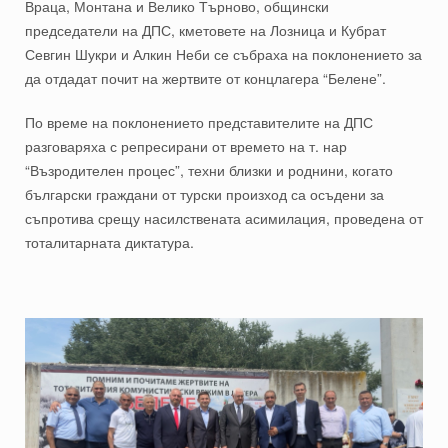
Враца, Монтана и Велико Търново, общински
председатели на ДПС, кметовете на Лозница и Кубрат
Севгин Шукри и Алкин Неби се събраха на поклонението за
да отдадат почит на жертвите от концлагера “Белене”.
По време на поклонението представителите на ДПС
разговаряха с репресирани от времето на т. нар
“Възродителен процес”, техни близки и роднини, когато
български граждани от турски произход са осъдени за
съпротива срещу насилствената асимилация, проведена от
тоталитарната диктатура.