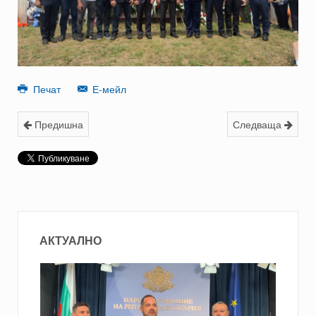
Печат
Е-мейл
Предишна
Следваща
АКТУАЛНО