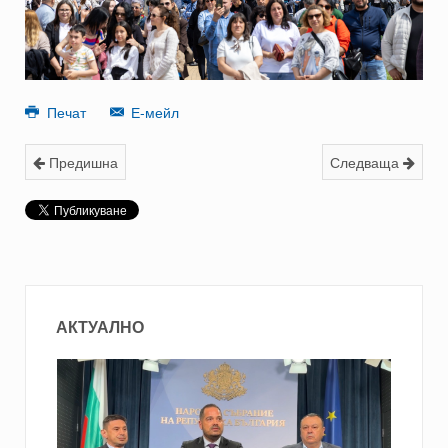
Печат
Е-мейл
Предишна
Следваща
АКТУАЛНО