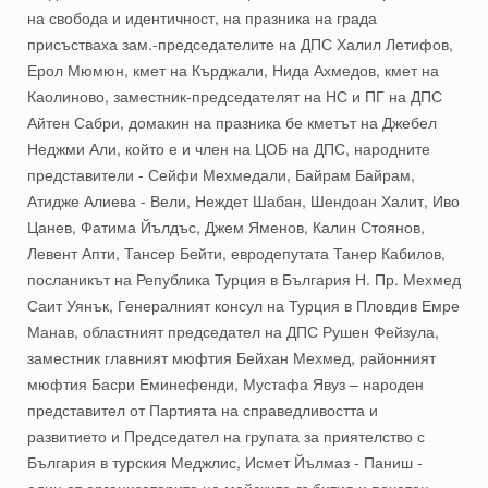
на свобода и идентичност, на празника на града
присъстваха зам.-председателите на ДПС Халил Летифов,
Ерол Мюмюн, кмет на Кърджали, Нида Ахмедов, кмет на
Каолиново, заместник-председателят на НС и ПГ на ДПС
Айтен Сабри, домакин на празника бе кметът на Джебел
Неджми Али, който е и член на ЦОБ на ДПС, народните
представители - Сейфи Мехмедали, Байрам Байрам,
Атидже Алиева - Вели, Неждет Шабан, Шендоан Халит, Иво
Цанев, Фатима Йълдъс, Джем Яменов, Калин Стоянов,
Левент Апти, Тансер Бейти, евродепутата Танер Кабилов,
посланикът на Република Турция в България Н. Пр. Мехмед
Саит Уянък, Генералният консул на Турция в Пловдив Емре
Манав, областният председател на ДПС Рушен Фейзула,
заместник главният мюфтия Бейхан Мехмед, районният
мюфтия Басри Еминефенди, Мустафа Явуз – народен
представител от Партията на справедливостта и
развитието и Председател на групата за приятелство с
България в турския Меджлис, Исмет Йълмаз - Паниш -
един от организаторите на майските събития и почетен