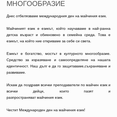
МНОГООБРАЗИЕ
Днес отбелязваме международния ден на майчиния език.
Майчиният език е езикът, който научаваме в най-ранна
детска възраст и обикновено в семейна среда. Това е
езикът, на който ние откриваме за себе си света.
Езикът е богатство, мостът в културното многообразие.
Средство за изразяване и самоопределяне на нашата
идентичност. Наш дълг е да го защитаваме,съхраняване и
развиваме.
Искам да поздравя всички преподаватели по майчин език и
всички дейци, които пазят и
разпространяват майчиния език.
Честит Международен ден на майчиния език!