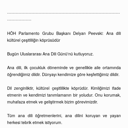
-------------------------------------------------------------------------------
-----------------
HÖH Parlamento Grubu Başkanı Delyan Peevski: Ana dili
kültürel çeşitliliğin köprüsüdür
Bugün Uluslararası Ana Dili Günü'nü kutluyoruz.
Ana dili, ilk çocukluk döneminde ve genellikle aile ortamında
öğrendiğimiz dildir. Dünyayı kendimize göre keşfettiğimiz dildir.
Dil zenginliktir, kültürel çeşitlilikte köprüdür. Kimliğimizi ifade
etmenin ve kendimizi tanımlamanın bir yoludur. Onu korumak,
muhafaza etmek ve geliştirmek bizim görevimizdir.
Tüm ana dili öğretmenlerini, ana dilini koruyan ve yayan
herkesi tebrik etmek istiyorum.