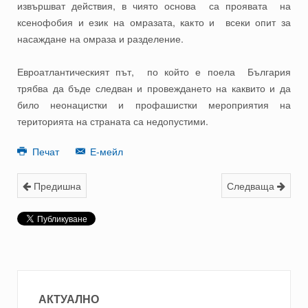
извършват действия, в чиято основа са проявата на
ксенофобия и език на омразата, както и всеки опит за
насаждане на омраза и разделение.
Евроатлантическият път, по който е поела България
трябва да бъде следван и провеждането на каквито и да
било неонацистки и профашистки мероприятия на
територията на страната са недопустими.
Печат
Е-мейл
Предишна
Следваща
АКТУАЛНО