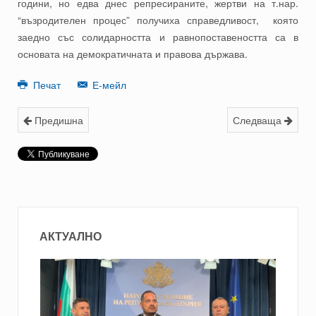
години, но едва днес репресираните, жертви на т.нар.
“възродителен процес” получиха справедливост, която
заедно със солидарността и равнопоставеността са в
основата на демократичната и правова държава.
Печат
Е-мейл
Предишна
Следваща
АКТУАЛНО