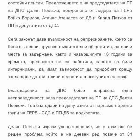
достойни пенсии. Предложението е на председателя на ПГ
на ДПС Делян Пеевски, подкрепено от лидера на ГЕРБ
Бойко Борисов, Атанас Атанасов от ДБ и Кирил Петков от
ПП и депутатите от ДПС.
Сега законът дава възможност на репресираните, които са
били в затвори, трудово-възпитателни общежития, лагери и
места за задържане, както и навършилите 16 години за
времето, през което не са работили, защото са били
интернирани, да имат възможност да придобият срещу
заплащане до три години недостигащ осигурителен стаж.
Благодарение на ДПС беше поправена една
несправедливост, каза председателят на ПГ на ДПС Делян
Пеевски. Той благодари на депутатите от парламентарните
групи на ГЕРБ - СДС и ПП-ДБ за подкрепата.
Делян Пеевски изрази удовлетворение, че с този акт бе
решен проблем, който е на дневен ред повече от 34