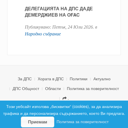
ДЕЛЕГАЦИЯТА НА ДПС ДАДЕ
ДЕМЕРДЖИЕВ НА OFAC
Публикувано:
Петък, 24 Юли 2026
. в
Народно събрание
За ДПС
Хората в ДПС
Политики
Актуално
ДПС Общност
Области
Политика за поверителност
.
© 2026 ДПС България. Всички права запазени.
Този уебсайт използва „бисквитки“ (cookies), за да анализира
трафика и да персонализира съдържанието, което Ви предлага.
Политика за поверителност
Приемам