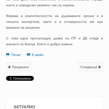
които е определен режимът ми на охрана.
Вярвам в компетентността на държавните органи и в
тяхната експертиза, както и в отговорността им при
вземане на решения.
С това една пропагандна дъвка на ПП и ДБ отиде в
кошчето за боклук. Което е добра новина.
Печат
Е-мейл
Предишна
Следваща
АКТУАЛНО