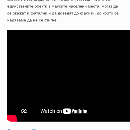
единствените обекти в малките населени места, могат да
се окажат и фатални и да доведат до фалити, до които се
надяваме да не се стигне.