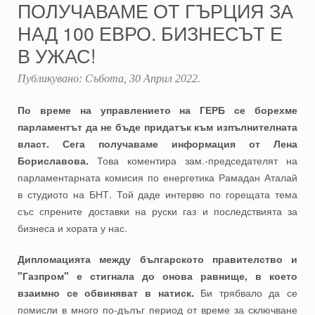
ПОЛУЧАВАМЕ ОТ ГЪРЦИЯ ЗА
НАД 100 ЕВРО. БИЗНЕСЪТ Е
В УЖАС!
Публикувано:
Събота, 30 Април 2022
.
По време на управлението на ГЕРБ се борехме
парламентът да не бъде придатък към изпълнителната
власт. Сега получаваме информация от Лена
Бориславова.
Това коментира зам.-председателят на
парламентарната комисия по енергетика Рамадан Аталай
в студиото на БНТ. Той даде интервю по горещата тема
със спрените доставки на руски газ и последствията за
бизнеса и хората у нас.
Дипломацията между българското правителство и
"Газпром" е стигнала до онова равнище, в което
взаимно се обвиняват в натиск.
Би трябвало да се
помисли в много по-дълъг период от време за сключване