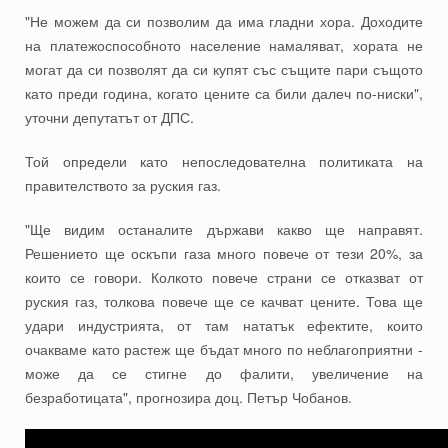
"Не можем да си позволим да има гладни хора. Доходите
на платежоспособното население намаляват, хората не
могат да си позволят да си купят със същите пари същото
като преди година, когато цените са били далеч по-ниски",
уточни депутатът от ДПС.
Той определи като непоследователна политиката на
правителството за руския газ.
"Ще видим останалите държави какво ще направят.
Решението ще оскъпи газа много повече от тези 20%, за
които се говори. Колкото повече страни се отказват от
руския газ, толкова повече ще се качват цените. Това ще
удари индустрията, от там нататък ефектите, които
очакваме като растеж ще бъдат много по неблагоприятни -
може да се стигне до фалити, увеличение на
безработицата", прогнозира доц. Петър Чобанов.