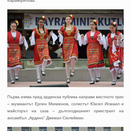
Карамфилова.
Първа изява пред ардинска публика направи местното трио
– музикантът Ергюн Мюмюнов, солистът Юксел Исмаил и
майсторът на саза – дългогодишният оркестрант на
ансамбъл „Ардино” Джемал Сюлейман.