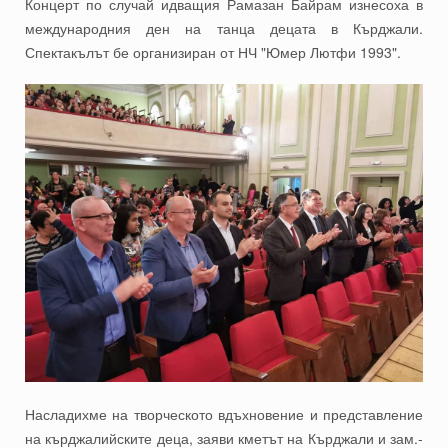
Концерт по случай идващия Рамазан Байрам изнесоха в
международния ден на танца децата в Кърджали.
Спектакълът бе организиран от НЧ "Юмер Лютфи 1993".
Насладихме на творческото вдъхновение и представление
на кърджалийските деца, заяви кметът на Кърджали и зам.-