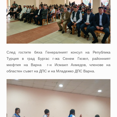
След гостите бяха Генералният консул на Република
Турция в град Бургас г-жа Сенем Гюзел, районният
мюфтия на Варна г-н Исмаил Ахмедов, членове на
областен съвет на ДПС и на Младежко ДПС Варна.