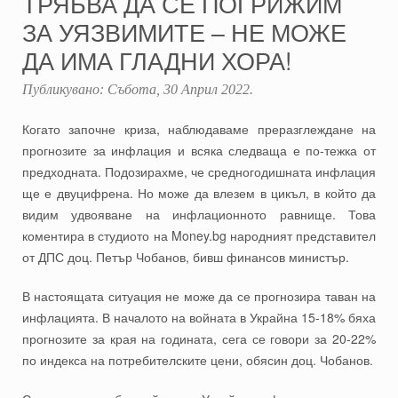
ТРЯБВА ДА СЕ ПОГРИЖИМ
ЗА УЯЗВИМИТЕ – НЕ МОЖЕ
ДА ИМА ГЛАДНИ ХОРА!
Публикувано:
Събота, 30 Април 2022
.
Когато започне криза, наблюдаваме преразглеждане на
прогнозите за инфлация и всяка следваща е по-тежка от
предходната. Подозирахме, че средногодишната инфлация
ще е двуцифрена. Но може да влезем в цикъл, в който да
видим удвояване на инфлационното равнище. Това
коментира в студиото на Money.bg народният представител
от ДПС доц. Петър Чобанов, бивш финансов министър.
В настоящата ситуация не може да се прогнозира таван на
инфлацията. В началото на войната в Украйна 15-18% бяха
прогнозите за края на годината, сега се говори за 20-22%
по индекса на потребителските цени, обясин доц. Чобанов.