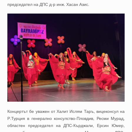
председател на ДПС д-р инж. Хасан Азис.
Концертът бе уважен от Халит Ислям Таръ, вицеконсул на
Р.Турция в генерално консулство-Пловдив, Ресми Мурад,
областен председател на ДПС-Кърджали, Ерсин Юмер,