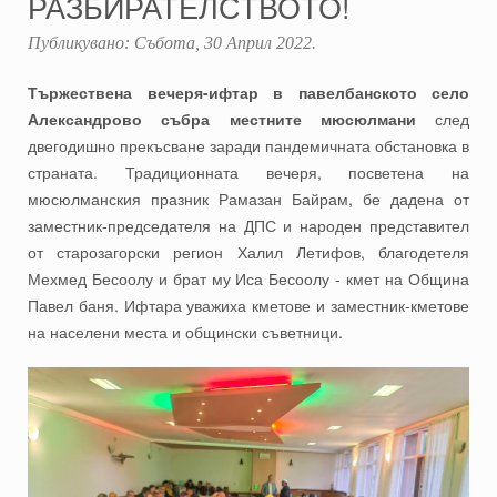
РАЗБИРАТЕЛСТВОТО!
Публикувано:
Събота, 30 Април 2022
.
Тържествена вечеря-ифтар в павелбанското село
Александрово събра местните мюсюлмани
след
двегодишно прекъсване заради пандемичната обстановка в
страната. Традиционната вечеря, посветена на
мюсюлманския празник Рамазан Байрам, бе дадена от
заместник-председателя на ДПС и народен представител
от старозагорски регион Халил Летифов, благодетеля
Мехмед Бесоолу и брат му Иса Бесоолу - кмет на Община
Павел баня. Ифтара уважиха кметове и заместник-кметове
на населени места и общински съветници.