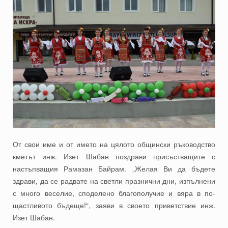
От свои име и от името на цялото общински ръководство
кметът инж. Изет Шабан поздрави присъстващите с
настъпващия Рамазан Байрам. „Желая Ви да бъдете
здрави, да се радвате на светли празнични дни, изпълнени
с много веселие, споделено благополучие и вяра в по-
щастливото бъдеще!“, заяви в своето приветствие инж.
Изет Шабан.