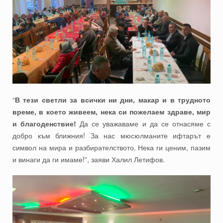
“
В тези светли за всички ни дни, макар и в трудното
време, в което живеем, нека си пожелаем здраве, мир
и благоденствие!
Да се уважаваме и да се отнасяме с
добро към ближния! За нас мюсюлманите ифтарът е
символ на мира и разбирателството. Нека ги ценим, пазим
и винаги да ги имаме!”, заяви Халил Летифов.