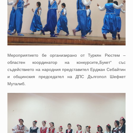
Мероприятието бе организирано от Туркян Рюстем –
областен координатор на конкурсите„Букет“ със
съдействието на народния представител Ерджан Себайтин
и общинския председател на ДПС Дългопол Шефкет
Муталиб.