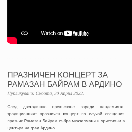
ПРАЗНИЧЕН КОНЦЕРТ ЗА
РАМАЗАН БАЙРАМ В АРДИНО
Публикувано:
Събота, 30 Април 2022
.
След двегодишно прекъсване заради пандемията,
традиционният празничен концерт по случай свещения
празник Рамазан Байрам събра мюсюлмани и християни в
центъра на град Ардино.