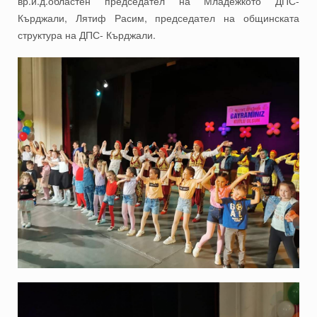
вр.и.д.областен председател на Младежкото ДПС-
Кърджали, Лятиф Расим, председател на общинската
структура на ДПС- Кърджали.