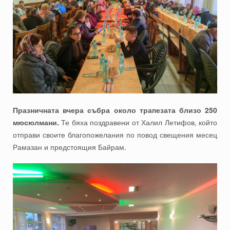
Празничната вчера събра около трапезата близо 250
мюсюлмани.
Те бяха поздравени от Халил Летифов, който
отправи своите благопожелания по повод свещения месец
Рамазан и предстоящия Байрам.