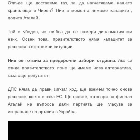
Откъде ще доставяме газ, за да нагнетяваме нашето
хранилище в Чирен? Ние в момента нямаме капацитет,
попита Аталай.
Той е убеден, че трябва да се намери дипломатически
език. Освен това, правителството няма капацитет за
решения в екстремни ситуации.
Ние се готвим за предсрочни избори отдавна
. Ако си
отиде правителството, поне ще имаме нова алтернатива,
каза още депутатът.
ДПС няма да прави зиг-заг ход, ще вземем точно онова
решение, което е взел ЕС. Ще видите, отговори на финала
Аталай на въпроса дали партията ще гласува за
изпращане на оръжия в Украйна.