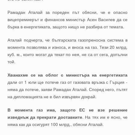
Рамадан Аталай за пореден път обясни, че е опасно
вицепремиерът и финансов министър Асен Василев да се
бърка в енергетиката, защото нищо не разбира от темата.
Аталай подчерта, че българската газопреносна система в
момента позволява и износа, и вноса на газ. Тези 20 млрд.
куб. м., които могат да текат по нея, не са от сега, допълни
той.
Хванахме се на облог с министъра на енергетиката
дали от 1 юли ще потече газ от газовата връзка с Гърция -
няма да потече, заяви Рамадан Аталай. Според него, пътят
на дипломацията не е бил извървян докрай.
В момента газ има, защото ЕС не взе решение
изведнъж да прекрати доставките
. На тях им е ясно, че
няма как да осигурят 100 млрд., обясни Аталай.