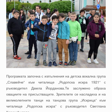
Програмата започна с изпълнения на детска вокална група
„Славейче“ към читалище „Родопска искра 1921“ с
ръководител Дамла Йорданова.Те заслужено обраха
овациите на присъстващите. Зрителите се насладиха и на
великолепните танци на танцова група „Искрица“ към
читалище „Родопска искра“ с ръководител Светлана