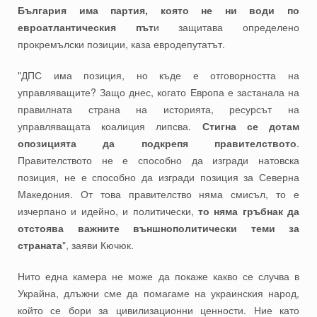
България има партия, която не ни води по
евроатлантическия път
и защитава определено
прокремълски позиции, каза евродепутатът.
"ДПС има позиция, но къде е отговорността на
управляващите? Защо днес, когато Европа е застанала на
правилната страна на историята, ресурсът на
управляващата коалиция липсва.
Стигна се дотам
опозицията да подкрепя правителството
.
Правителството не е способно да изгради натовска
позиция, не е способно да изгради позиция за Северна
Македония. От това правителство няма смисъл, то е
изчерпано и идейно, и политически,
то няма гръбнак да
отстоява важните външнополитически теми за
страната
", заяви Кючюк.
Нито една камера не може да покаже какво се случва в
Украйна, длъжни сме да помагаме на украинския народ,
който се бори за цивилизационни ценности. Ние като