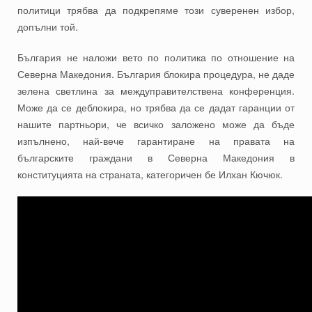
политици трябва да подкрепяме този суверенен избор,
допълни той.
България не наложи вето по политика по отношение на
Северна Македония. България блокира процедура, не даде
зелена светлина за междуправителствена конференция.
Може да се деблокира, но трябва да се дадат гаранции от
нашите партньори, че всичко заложено може да бъде
изпълнено, най-вече гарантиране на правата на
българските граждани в Северна Македония в
конституцията на страната, категоричен бе Илхан Кючюк.