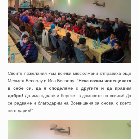
Своите пожелания към всички мюсюлмани отправиха още
Мехмед Бесоолу и Иса Бесоолу: “
Нека пазим човещината
в себе си, да я споделяме с другите и да правим
добро!
Да има здраве и берекет в домовете на всички! Да
се радваме и благодарим на Всевишния за онова, с което
ни е дарил!”