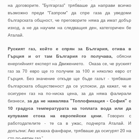
на договорите. "Булгаргаз" трябваше да направи всичко
възможно преди "Газпром" да спре газа да уведоми
българската общност, че преговорите няма да имат добър
изход, а не да научим на следващия ден, категоричен бе
Аталай.
Руският газ, който е спрян за България, отива в
Гърция и от там България го получава,
обясни
енергийният експерт на Движението. Оказа се, че руският
газ за 70 евро ще го получим за 100 и няколко евро от
Гърция. Без значение откъде ще бъде газът - трябваше
българската общественост да се успокои, да кажат, че е
осигурен газ на по-ниска цена, за да няма фалирали
бизнеси,
за да не намалява "Топлофикация - София" с
10 градуса температурата на топлата вода или да
купуваме стока на европейски цени
. Говорих с
работодателите - те са в ужас, подчерта Аталай. И
допълни: Ако искаха фанфари, трябваше да осигурят 20 на
сто по-евтин газ.”.