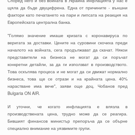
Според него и без войната в Украйна инфлацията у нас е
щяла да бъде двуцифрена. Една от причините - външни
фактори като печатането на пари и липсата на реакция на
Европейската централна банка.
"Голямо значение имаше кризата с коронавируса по
веригата за доставки. Цените на суровини скочиха преди
началото на войната, сега продължават да скачат. Някои
представители на бизнеса не могат да си поръчат
конкретни детайли, за да ги използват в производството.
Това оскъпява процеса и не могат да си движат нормално
бизнеса, това ще се отрази и на крайната цена. 40%
нарастване има вече", заяви още доц. Чобанов пред
Bulgaria ON AIR.
И уточни, че когато инфлацията е влязла в
производствената цена, трудно може да се реагира.
Бившият финансов министър препоръча да се обърне
специално внимание на уязвимите групи.