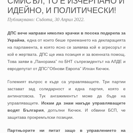
СМИСЪЛ, ТО Е ИЗЧЕРПАНО И
ИДЕЙНО, И ПОЛИТИЧЕСКИ!
Публикувано:
Събота, 30 Април 2022
.
ДПС вече направи няколко крачки в посока подкрепа за
Украйна
, една от които беше приемането на декларацията
на парламента, в която ясно се заявява кой е агресорът и
кой е жертвата. ДПС ще има позиция и за военната помощ.
Това заяви в „Панорама” по БНТ съпрезидентът на АЛДЕ и
евродепутат от ДПС/”Обнови Европа” Илхан Кючюк.
Големият въпрос е къде са управляващите. Три партии
застават зад солидарност и една партия, която е
антинатовска. Тук ангажиментът може да бъде на
управляващите.
Искам да знам накъде управляващите
водят България
, допълни Кючюк. И обвини БСП, че
защитава прокремълски позиции.
Партньорите ни питат защо в управлението на