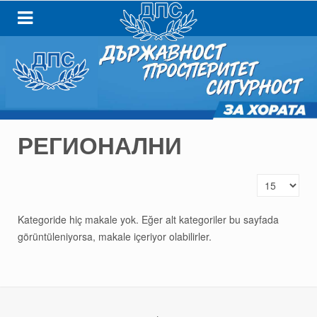
РЕГИОНАЛНИ
Görüntüleme 
Kategoride hiç makale yok. Eğer alt kategoriler bu sayfada
görüntüleniyorsa, makale içeriyor olabilirler.