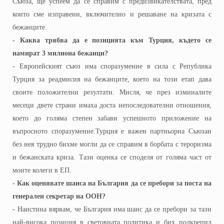
Съюза, ще успеем да се справим с предизвикателствата, пред
които сме изправени, включително и решаване на кризата с
бежанците.
- Каква трябва да е позицията към Турция, където се
намират 3 милиона бежанци?
- Европейският съюз има споразумение в сила с Република
Турция за реадмисия на бежанците, което на този етап дава
своите положителни резултати. Мисля, че през изминалите
месеци двете страни имаха доста непоследователни отношения,
което до голяма степен забави успешното приложение на
въпросното споразумение.
Турция е важен партньор
на Съюза
и
без нея трудно бихме могли да се справим в борбата с тероризма
и бежанската криза. Тази оценка се споделя от голяма част от
моите колеги в ЕП.
-
Как оценявате шанса на България да се пребори за поста на
генерален секретар на ООН?
- Наистина вярвам, че България има шанс да се пребори за тази
най-висока позиция в световната политика и бих подкрепил