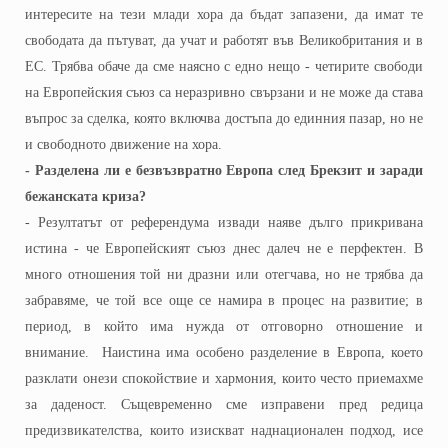
интересите на тези млади хора да бъдат запазени, да имат те
свободата да пътуват, да учат и работят във Великобритания и в
ЕС. Трябва обаче да сме наясно с едно нещо - четирите свободи
на Европейския съюз са неразривно свързани и не може да става
въпрос за сделка, която включва достъпа до единния пазар, но не
и свободното движение на хора.
- Разделена ли е безвъзвратно Европа след Брекзит и заради
бежанската криза?
- Резултатът от референдума извади наяве дълго прикривана
истина - че Европейският съюз днес далеч не е перфектен. В
много отношения той ни дразни или отегчава, но не трябва да
забравяме, че той все още се намира в процес на развитие; в
период, в който има нужда от отговорно отношение и
внимание. Наистина има особено разделение в Европа, което
разклати онези спокойствие и хармония, които често приемахме
за даденост. Същевременно сме изправени пред редица
предизвикателства, които изискват наднационален подход, и
се