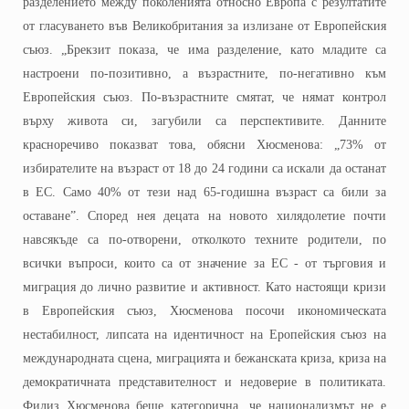
разделението между поколенията относно Европа с резултатите
от гласуването във Великобритания за излизане от Европейския
съюз. „Брекзит показа, че има разделение, като младите са
настроени по-позитивно, а възрастните, по-негативно към
Европейския съюз. По-възрастните смятат, че нямат контрол
върху живота си, загубили са перспективите. Данните
красноречиво показват това, обясни Хюсменова: „73% от
избирателите на възраст от 18 до 24 години са искали да останат
в ЕС. Само 40% от тези над 65-годишна възраст са били за
оставане”. Според нея децата на новото хилядолетие почти
навсякъде са по-отворени, отколкото техните родители, по
всички въпроси, които са от значение за ЕС - от търговия и
миграция до лично развитие и активност. Като настоящи кризи
в Европейския съюз, Хюсменова посочи икономическата
нестабилност, липсата на идентичност на Еропейския съюз на
международната сцена, миграцията и бежанската криза, криза на
демократичната представителност и недоверие в политиката.
Филиз Хюсменова беше категорична, че национализмът не е