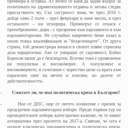
премиера в оставка. Аз лично се каня да задам въпрос за
политиката на здравеопазването отдавна и затова следях
присъствието му. Със сигурност знам, че през 2016 г.
дойде само 2 пъти – през февруари и юни месец, а през
останалите – ни игнорира. Премиерът се отнася с
пренебрежение, дори - с презрение към парламента и към
парламентаризма. Не случайно навремето беше казал и
онази тежка квалификация за "безделниците". От друга
страна, той демонстрира винаги в своите изяви сериозна
доза нарцисизъм. Ако се умираше от скромност, Бойко
Борисов щеше да е безсмъртен. Всичко това е проявление
на популизъм и високомерие. А популизмът и
високомерието, в съчетание с користни цели са врата към
паралелен свят на мечти и илюзии, но далече от
действителността.
-
Смятате ли, че има политическа криза в България?
-
Ние от ДПС, още от лятото излязохме с призив за
предсрочни парламентарни избори. Преди първия тур на
президентските избори категорично казахме, че те нямат
алтернатива през пролетта на 2017-а. Смятам, че сега е
налице класическа парламентарна и политическа криза.