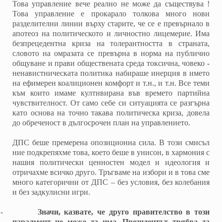
Това управление вече реално не може да съществува !
Това управление е прокарало толкова много нови
разделителни линии върху старите, че се е превърнало в
апотеоз на политическото и личностно лицемерие. Има
безпрецедентна криза на толерантността в страната,
словото на омразата се превърна в норма на публично
общуване и прави обществената среда токсична, човеко -
ненавистническата политика набираше инерция в името
на ефимерен коалиционен комфорт и т.н., и т.н. Все теми
към които имаме култивирана във времето партийна
чувствителност. От само себе си ситуацията се разгърна
като основа на точно такава политическа криза, довела
до обреченост в дългосрочен план на управлението.
ДПС беше премерена опозиционна сила. В този смисъл
ние подкрепяхме това, което беше в унисон, в хармония с
нашия политически ценностен модел и идеология и
отричахме всичко друго. Тръгваме на избори и в това сме
много категорични от ДПС – без условия, без колебания
и без задкулисни игри.
-
Значи, казвате, че друго правителство в този
паралмент не може да има. Президентът трябва да