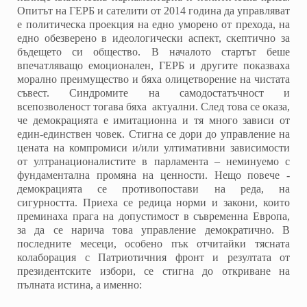
Опитът на ГЕРБ и сателити от 2014 година да управляват
е политическа проекция на едно уморено от прехода, на
едно обезверено в идеологически аспект, скептично за
бъдещето си общество. В началото стартът беше
впечатляващо емоционален, ГЕРБ и другите показваха
морално преимущество и бяха олицетворение на чистата
съвест. Синдромите на самодостатъчност и
всепозволеност тогава бяха актуални. След това се оказа,
че демокрацията е имитационна и тя много зависи от
един-единствен човек. Стигна се дори до управление на
цената на компромиси и/или ултимативни зависимости
от ултранационалистите в парламента – неминуемо с
фундаментална промяна на ценности. Нещо повече -
демокрацията се противопостави на реда, на
сигурността. Приеха се редица норми и закони, които
преминаха прага на допустимост в съвременна Европа,
за да се нарича това управление демократично. В
последните месеци, особено пък отчитайки тясната
колаборация с Патриотичния фронт и резултата от
президентските избори, се стигна до откриване на
пълната истина, а именно: