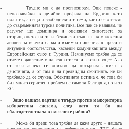
-
Трудно ми е да прогнозирам. Още повече -
непознавайки в детайли профила на Ердоган като
политик, а също и злободневните теми, които се отнасят
до съвременната турска политика. Все пак се надявам, че
разумът ще доминира и оценявам хипотезата за
отприщването на тази бежанска вълна в комплексния
анализ на всички сложни взаимоотношения, въпроси и
актуални обстоятелства, касаещи комуникацията между
Европейският съюз и Турция. Неминуемо трябва да се
отчете и давлението на великите сили в този процес. Ако
от този аспект се опитаме да потърсим логика в
действията, а от там и да предвидим събитията, не би
трябвало да се случва. Обективната истина е, че това би
бил много сериозен проблем не само за България, но и за
ЕС.
-
Защо вашата партия е твърдо против мажоритарна
избирателна система, след като тя би ви
облагодетелствала в смесените райони?
-
Може би преди това трябва да кажа друго – нашата
оценка по отношение на референдумите. ДПС беше