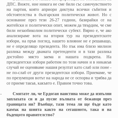
ДПС. Вижте, ние никога не сме били със самочувствието
на партия, която априори диктува всички събития и
обстоятелства в българския политически живот. Но с
основание през тези 26-27 години, базирайки се на
житейски и политически опит, можем да твърдим, че сме
били незаобиколим политически субект. Вярно е, че ако
анализираме вота на втория тур на президентските
избори, на пръв поглед, нашето влияние не е решаващо,
не е определящо президента. Но пък има близо милион
разлика между двамата претенденти и в тази разлика
достойно място заема и нашата подкрепа. На
президентски избори работим по този начин и в никакъв
случай не оценяваме нашия резултат като слаб или поне -
не по-слаб от други президентски избори. Приемаме, че
по презумпция вотът на народа не се оспорва и трябва да
се приеме такъв, какъвто е. Правим точно това.
-
Смятате ли, че Ердоган наистина може да изпълни
заплахата си и да пусне вълната от бежавци през
границата ни? Въобще, тази тема ли ще бъде като
камък на шията както на сегашното, така и на
бъдещото правителство?