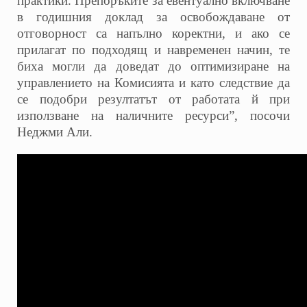
практики. Препоръките за евентуално включване
в годишния доклад за освобождаване от
отговорност са напълно коректни, и ако се
прилагат по подходящ и навременен начин, те
биха могли да доведат до оптимизиране на
управлението на Комисията и като следствие да
се подобри резултатът от работата й при
използване на наличните ресурси”, посочи
Неджми Али.