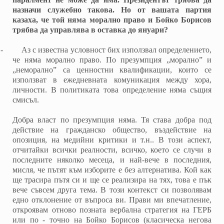
назначи служебно такова. Но от вашата партия
казаха, че той няма морално право и Бойко Борисов
трябва да управлява в оставка до януари?
-
Аз с известна условност бих използвал определението,
че няма морално право. По презумпция „морално” и
„неморално” са ценностни квалификации, които се
използват в ежедневната комуникация между хора,
личности. В политиката това определение няма същия
смисъл.
Добра власт по презумпция няма. Тя става добра под
действие на гражданско общество, въздействие на
опозиция, на медийни критики и т.н.. В този аспект,
отчитайки всички реалности, всичко, което се случи в
последните няколко месеца, и най-вече в последния,
мисля, че пътят към изборите е без алтернатива. Кой как
ще трасира пътя си и ще се реализира на тях, това е пък
вече съвсем друга тема. В този контекст си позволявам
едно отклонение от въпроса ви. Прави ми впечатление,
откроявам отново позната вербална стратегия на ГЕРБ
или по - точно на Бойко Борисов (класическа негова