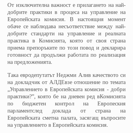
От изключителна важност е прилагането на най-
добрите практики в процеса на управление на
Европейската комисия. В
настоящия момент
обаче
се наблюдава несъответствие между най-
добрите стандарти на управление и реалната
практика в Комисията, която от своя страна
приема препоръките по този повод и декларира
готовност да продължи работата по реализация
на предложенията.
Така евродепутатът Неджми Али
в качеството си
на докладчик от АЛДЕ
взе отношение по темата
„Управлението в Европейската комисия - добри
практики?”, която бе на дневен ред в
Комисията
по бюджетен контрол на Европеския
парламент
след доклада от страна на
Европейската сметна палата, засягащ въпросите
на управлението в Европейската комисия.