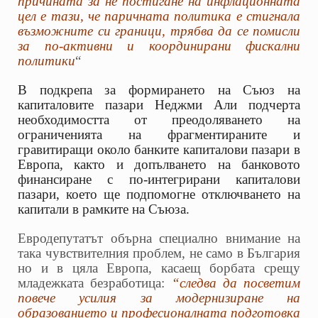
причината за не постигане на инфлационната
цел е тази, че паричната политика е стигнала
възможните си граници, трябва да се помисли
за по-активни и координирани фискални
политики
“
В подкрепа за формирането на Съюз на
капиталовите пазари Неджми Али подчерта
необходимостта от преодоляването на
ограниченията на фрагментираните и
гравитиращи около банките капиталови пазари в
Европа, както и допълването на банковото
финансиране с по-интегрирани капиталови
пазари, което ще подпомогне отключването на
капитали в рамките на Съюза.
Евродепутатът обърна специално внимание на
така чувствителния проблем, не само в България
но и в цяла Европа, касаещ борбата срещу
младежката безработица:
“следва да посветим
повече усилия за модернизиране на
образованието и професионалната подготовка