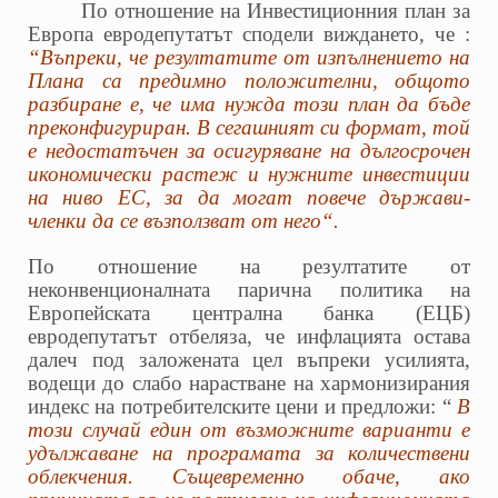
По отношение на Инвестиционния план за
Европа евродепутатът сподели виждането, че :
“Въпреки, че резултатите от изпълнението на
Плана са предимно положителни, общото
разбиране е, че има нужда този план да бъде
преконфигуриран. В сегашният си формат, той
е недостатъчен за осигуряване на дългосрочен
икономически растеж и нужните инвестиции
на ниво ЕС, за да могат повече държави-
членки да се възползват от него“.
По отношение на резултатите от
неконвенционалната парична политика на
Европейската централна банка (ЕЦБ)
евродепутатът отбеляза, че инфлацията остава
далеч под заложената цел въпреки усилията,
водещи до слабо нарастване на хармонизирания
индекс на потребителските цени и предложи: “
В
този случай един от възможните варианти е
удължаване на програмата за количествени
облекчения. Същевременно обаче, ако