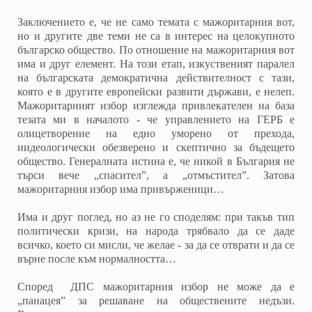
Заключението е, че не само темата с мажоритарния вот,
но и другите две теми не са в интерес на целокупното
българско общество. По отношение на мажоритарния вот
има и друг елемент. На този етап, изкуственият паралел
на българската демократична действителност с тази,
която е в другите европейски развити държави, е нелеп.
Мажоритарният избор изглежда привлекателен на база
тезата ми в началото - че управлението на ГЕРБ е
олицетворение на едно уморено от прехода,
иидеологически обезверено и скептично за бъдещето
общество. Генералната истина е, че никой в България не
търси вече „спасител”, а „отмъстител”. Затова
мажоритарния избор има привърженици…
Има и друг поглед, но аз не го споделям: при такъв тип
политически кризи, на народа трябвало да се даде
всичко, което си мисли, че желае - за да се отврати и да се
върне после към нормалността…
Според ДПС мажоритарния избор не може да е
„панацея” за решаване на обществените недъзи.