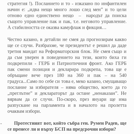
стратегия !). Посланието и то - изказано по инфантилен
начин е: „идва нещо много лошо след мен” и то цели
отново едно единствено нещо – народът да поиска
същото управление пак и пак, т.е. неговото управление.
А стабилността се оказва камуфлаж и фикция…
Честно казано, в детайли не смея да прогнозирам какво
ще се случи. Разбрахме, че президентът е решил да даде
третия мандат на Реформаторския блок. Не смея също и
да съм уверен в поведението на тези, които биха ги
подкрепили - ГЕРБ и Патриотичния фронт. Ако ГЕРБ
пак смени позиция и декларира подкрепа, това ще е
обръщане вече през 180 на 360 и пак – на 540
градуса...Само по себе си това е, меко казано, смущаващо
послание за избирателя – няма общество, което да го
„преглътне” и деклараторът да остане „ненаказан”. Не
вярвам да се случи. По-скоро, през януари ще има
разпускане на парламента и в началото на пролетта
очаквам избори.
-
Протестният вот, който събра ген. Румен Радев, ще
се пренесе ли и върху БСП на предсрочни избори?