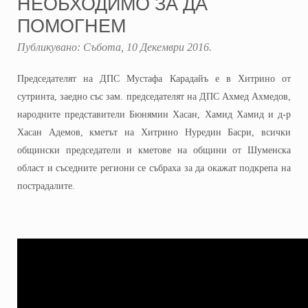
НЕОБХОДИМО ЗА ДА
ПОМОГНЕМ
Публикувано:
Събота, 10 Декември 2016
.
Председателят на ДПС Мустафа Карадайъ е в Хитрино от
сутринта, заедно със зам. председателят на ДПС Ахмед Ахмедов,
народните представители Бюнямин Хасан, Хамид Хамид и д-р
Хасан Адемов, кметът на Хитрино Нуредин Басри, всички
общински председатели и кметове на общини от Шуменска
област и съседните региони се събраха за да окажат подкрепа на
пострадалите.