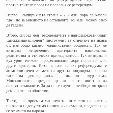
против трите въпроса на провелия се референдум.
Първо, емпиричната страна - 2,5 млн. хора са казали
"да", но за мнението на останалите 4-5 млн. можем само
да гадаем.
Второ, според мен референдумът е най-демократичният
„дискриминационен” инструмент за отнемане на права
от, най-общо казано, малцинствени общности. Тук не
визирам непременно критериите национална,
религиозна и етническа принадлежност. Тук визирам и
културни, езикови, професионални, дори полови и т. н.
други критерии. Тоест, в този аспект референдумът е
антагонистичен елемент на другата популярна съставна
част на демокрацията, а именно- плурализма.
Мнозинството определя правила, които могат и да
ощетят останалите. За да не се случи е необходимо зряло
демократично общество.
Трето, не приемам манипулативните тези на онези -
понякога недопустимо цинични - шоумени, представящи
се от името на народа.