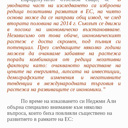
уводната част на изследването са изброени
редица позитивни развития в ЕС, на чиято
основа може да се направи общ извод, че след
втората половина на 2014 г. Съюзът се движи
в посока на икономическо възстановяване.
Независимо от това обаче, икономическият
растеж е доста скромен, под пълния си
потенциал. През следващите няколко години
можем да очакваме забавяне на растежа
поради комбинация от редица негативни
фактори като: очакваното нарастване на
цените на енергията, липсата на инвестиции,
демографските изменения и негативните
тенденции в международната търговия и
растежа на развиващите се икономики.”
По време на изказването си Неджми Али
обърна специално внимание към няколко
въпроса, които биха повлияли съществено на
развитието в рамките на ЕС: