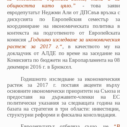
общността като цяло.”
- това заяви
евродепутатът Неджми Али от ДПС
във връзка с
дискусията по Европейския семестър за
координиране на икономическата политика в
контекста на подготвеното от Европейската
комисия „
Годишно изследване за икономическия
растеж за 2017 г.“
, в качеството му на
докладчик от АЛДЕ по време на заседание на
Комисията по бюджети на Европарламента на 08
декември 2016 г. в Брюксел.
Годишното изследване за икономическия
растеж за 2017 г. поставя акценти върху
основните икономически приоритети на Съюза и
предоставя на държавите-членки на ЕС
политически указания за следващата година на
базата на стратегия в три области: инвестиции,
структурни реформи и фискална консолидация.
Евродепутатът отбеляза също, че
“В