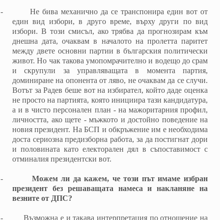
-
Не бива механично да се транспонира един вот от
един вид избори, в друго време, върху други по вид
избори. В този смисъл, ако трябва да прогнозирам към
днешна дата, очаквам в началото на пролетта паритет
между двете основни партии в българския политически
живот. Но чак такова умопомрачително и водещо до срам
и скрупули за управляващата в момента партия,
доминиране на опонента от ляво, не очаквам да се случи.
Вотът за Радев беше вот на избирател, който даде оценка
не просто на партията, която инициира тази кандидатура,
а и в чисто персонален план - на мажоритарния профил,
личността, ако щете - мъжкото и достойно поведение на
новия президент. На БСП и обкръжение им е необходима
доста сериозна предизборна работа, за да постигнат дори
и половината като електорален дял в съпоставимост с
отминалия президентски вот.
-
Можем ли да кажем, че този път имаме избран
президент без решаващата намеса и накланяне на
везните от ДПС?
-
Възможна е и такава интерпретация по отношение на