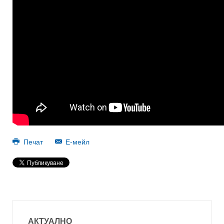
Печат
Е-мейл
АКТУАЛНО