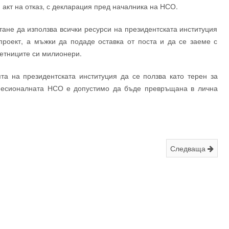
акт на отказ, с декларация пред началника на НСО.
тане да използва всички ресурси на президентската институция
проект, а мъжки да подаде оставка от поста и да се заеме с
ъветниците си милионери.
а на президентската институция да се ползва като терен за
фесионалната НСО е допустимо да бъде превръщана в лична
Следваща