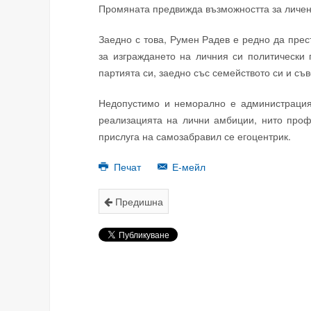
Промяната предвижда възможността за личен 
Заедно с това, Румен Радев е редно да прес
за изграждането на личния си политически 
партията си, заедно със семейството си и с
Недопустимо и неморално е администрацият
реализацията на лични амбиции, нито про
прислуга на самозабравил се егоцентрик.
Печат
Е-мейл
Предишна