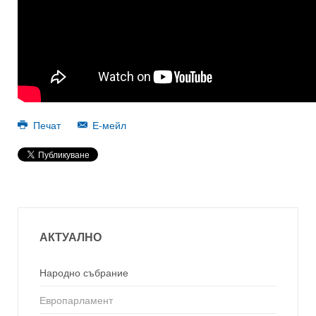
Печат
Е-мейл
АКТУАЛНО
Народно събрание
Европарламент