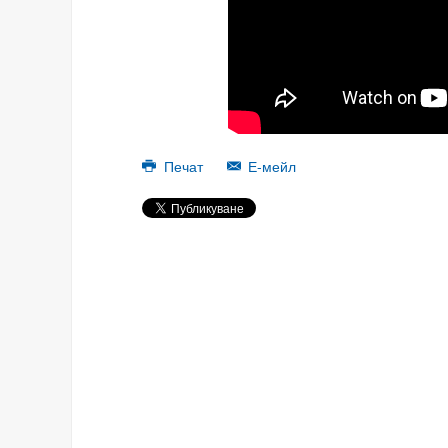
Печат
Е-мейл