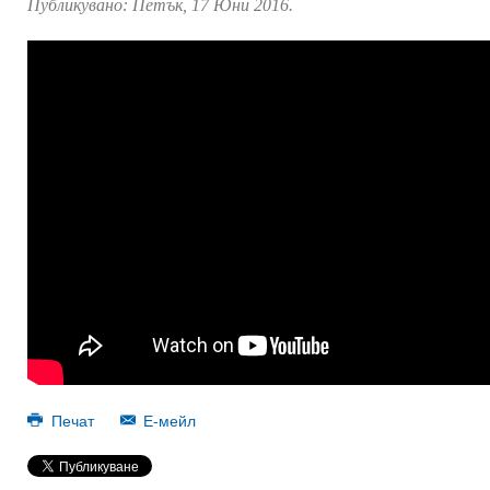
Публикувано:
Петък, 17 Юни 2016
.
Печат
Е-мейл