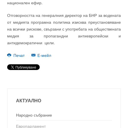
национален ефир.
Отговорността на генералния директор на БНР за водената
от медията програмна политика изисква преустановяване
на всички рискове, свързани с употребата на обществената
медия за пропагандни антиевропейски и
антидемократични цели.
Печат
Е-мейл
АКТУАЛНО
Народно събрание
Европарламент