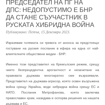
ПРЕДСЕДАТЕЛ НА ПГ НА
ДПС: НЕДОПУСТИМО Е БНР
ДА СТАНЕ СЪУЧАСТНИК В
РУСКАТА ХИБРИДНА ВОЙНА
Публикувано:
Петък, 15 Декември 2023
.
Изразявам голямата си тревога от анонса за предстоящо
гостуване на руския посланик в ефира на една от най-
влиятелните обществени медии - БНР.
Именно този представител на Кремълския режим, срещу
чиито безпрецедентна арогантност и незачитане на
правовата държава многократно сме възразявали.
Представител на държава-агресор, която освен въоръжена
война срещу Украйна, води хибридна война срещу ЕС и
НАТО. Посланик Митрофанова, която заключва
православен храм, назидава и оспорва решения на нашата
държава и ЕС.