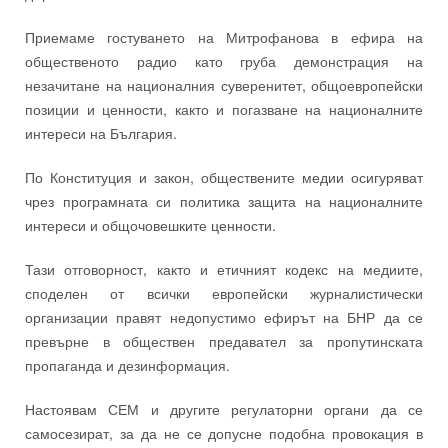
Приемаме гостуването на Митрофанова в ефира на
общественото радио като груба демонстрация на
незачитане на националния суверенитет, общоевропейски
позиции и ценности, както и погазване на националните
интереси на България.
По Конституция и закон, обществените медии осигуряват
чрез програмната си политика защита на националните
интереси и общочовешките ценности.
Тази отговорност, както и етичният кодекс на медиите,
споделен от всички европейски журналистически
организации правят недопустимо ефирът на БНР да се
превърне в обществен предавател за пропутинската
пропаганда и дезинформация.
Настоявам СЕМ и другите регулаторни органи да се
самосезират, за да не се допусне подобна провокация в