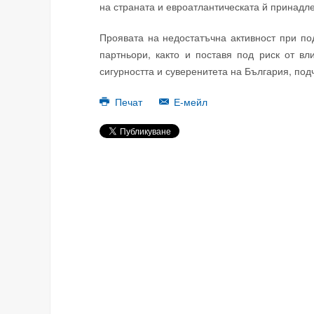
на страната и евроатлантическата й принадл
Проявата на недостатъчна активност при п
партньори, както и поставя под риск от в
сигурността и суверенитета на България, под
Печат
Е-мейл