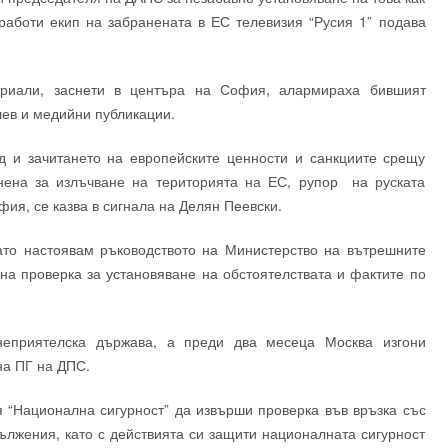
работи екип на забранената в ЕС телевизия “Русия 1” подава
риали, заснети в центъра на София, алармираха бившият
лев и медийни публикации.
 и зачитането на европейските ценности и санкциите срещу
нена за излъчване на територията на ЕС, рупор на руската
ия, се казва в сигнала на Делян Пеевски.
като настоявам ръководството на Министерство на вътрешните
а проверка за установяване на обстоятелствата и фактите по
еприятелска държава, а преди два месеца Москва изгони
на ПГ на ДПС.
 “Национална сигурност” да извърши проверка във връзка със
ължения, като с действията си защити националната сигурност