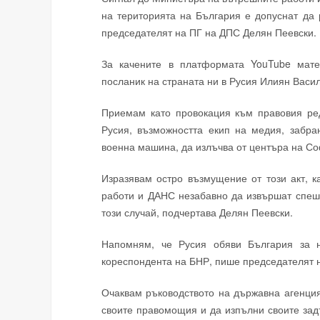
на територията на България е допуснат да 
председателят на ПГ на ДПС Делян Пеевски.
За качените в платформата YouTube мате
посланик на страната ни в Русия Илиян Васи
Приемам като провокация към правовия ред
Русия, възможността екип на медия, забра
военна машина, да излъчва от центъра на Соф
Изразявам остро възмущение от този акт, 
работи и ДАНС незабавно да извършат спешн
този случай, подчертава Делян Пеевски.
Напомням, че Русия обяви България за н
кореспондента на БНР, пише председателят 
Очаквам ръководството на държавна агенция
своите правомощия и да изпълни своите зад