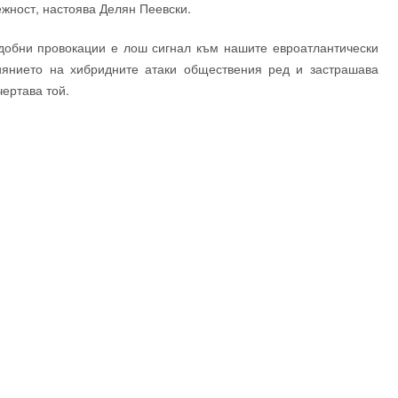
ежност, настоява Делян Пеевски.
одобни провокации е лош сигнал към нашите евроатлантически
лиянието на хибридните атаки обществения ред и застрашава
чертава той.