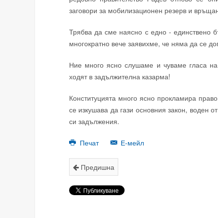
заговори за мобилизационен резерв и връща
Трябва да сме наясно с едно - единствено 
многократно вече заявихме, че няма да се д
Ние много ясно слушаме и чуваме гласа на
ходят в задължителна казарма!
Конституцията много ясно прокламира прав
се изкушава да гази основния закон, воден о
си задължения.
Печат
Е-мейл
Предишна