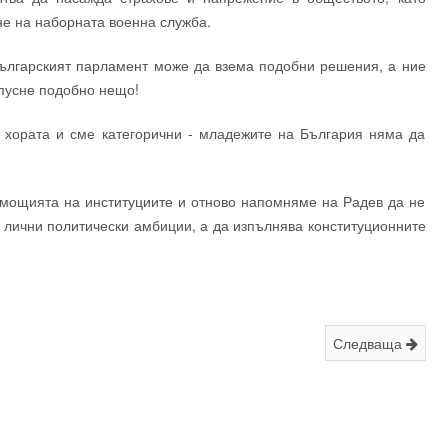
не на наборната военна служба.
българският парламент може да взема подобни решения, а ние
опусне подобно нещо!
 хората и сме категорични - младежите на България няма да
омощията на институциите и отново напомняме на Радев да не
т лични политически амбиции, а да изпълнява конституционните
Следваща