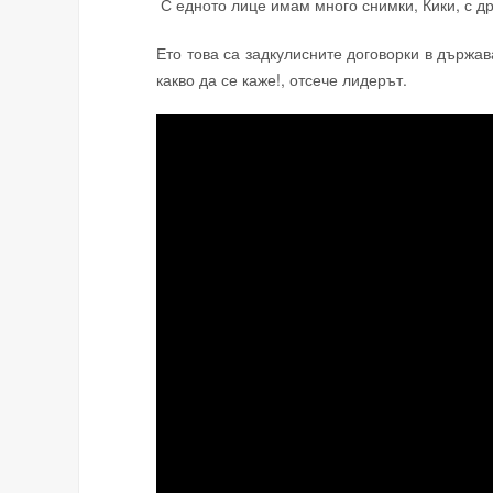
С едното лице имам много снимки, Кики, с др
Ето това са задкулисните договорки в държав
какво да се каже!, отсече лидерът.