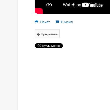
Печат
Е-мейл
Предишна