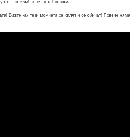
угото - нямам!, подчерта Пеевски.
ата! Вижте как тези момчета се хилят и се обичат! Повече няма