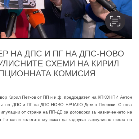
Р НА ДПС И ПГ НА ДПС-НОВО
УЛИСНИТЕ СХЕМИ НА КИРИЛ
УПЦИОННАТА КОМИСИЯ
говор Кирил Петков от ПП и и.ф. председател на КПКОНПИ Антон
рът на ДПС и ПГ на ДПС-НОВО НАЧАЛО Делян Пеевски. С това
нипулации от страна на ПП-ДБ за договорки за назначението на
л Петков и колегите му искат да кадруват задкулисно шефа на