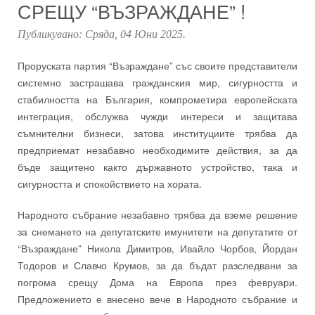
СРЕЩУ “ВЪЗРАЖДАНЕ” !
Публикувано:
Сряда, 04 Юни 2025
.
Проруската партия “Възраждане” със своите представители
системно застрашава гражданския мир, сигурността и
стабилността на България, компрометира европейската
интеграция, обслужва чужди интереси и защитава
съмнителни бизнеси, затова институциите трябва да
предприемат незабавно необходимите действия, за да
бъде защитено както държавното устройство, така и
сигурността и спокойствието на хората.
Народното събрание незабавно трябва да вземе решение
за снемането на депутатските имунитети на депутатите от
“Възраждане” Никола Димитров, Ивайло Чорбов, Йордан
Тодоров и Славчо Крумов, за да бъдат разследвани за
погрома срещу Дома на Европа през февруари.
Предложението е внесено вече в Народното събрание и