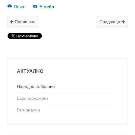
Печат
Е-мейл
Предишна
Следваща
АКТУАЛНО
Народно събрание
Европарламент
Регионални