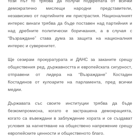
този път то трябва да получи подкрепата от всички
демократично мислещи народни представители,
независимо от партийните им пристрастия. Националният
интерес винаги трябва да бъде поставен над партийния и
над дребните политически боричкания, а в случая с
“Възраждане” става дума за защита на националния
интерес и суверенитет.
Ще сезирам прокуратурата и ДАНС за заканите срещу
обществения ред, държавността и европейската сигурност,
отправени от лидера на “Възраждане” Костадин
Костадинов от кулоарите на парламента, пред всички
медии.
Държавата със своите институции трябва да бъде
безкомпромисна, когато е застрашена демокрацията,
когато са въвеждани в заблуждение хората и се създават
условия за нагнетяване на обществено напрежение срещу
европейските ценности и общественото благо.