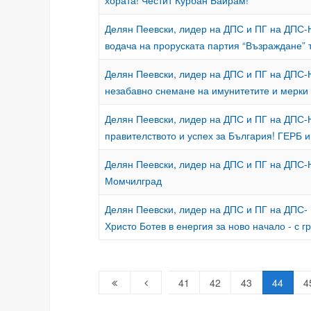
хората! Честит Курбан Байрам!
Делян Пеевски, лидер на ДПС и ПГ на ДПС
водача на проруската партия “Възраждане” 
Делян Пеевски, лидер на ДПС и ПГ на ДПС
незабавно снемане на имунитетите и мерки
Делян Пеевски, лидер на ДПС и ПГ на ДПС
правителството и успех за България! ГЕРБ 
Делян Пеевски, лидер на ДПС и ПГ на ДПС
Момчилград
Делян Пеевски, лидер на ДПС и ПГ на ДПС
Христо Ботев в енергия за ново начало - с г
41
42
43
44
4