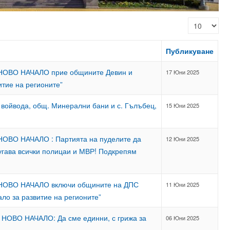
Покажи бро
Публикуване
-НОВО НАЧАЛО прие общините Девин и
17 Юни 2025
итие на регионите”
л войвода, общ. Минерални бани и с. Гълъбец,
15 Юни 2025
-НОВО НАЧАЛО : Партията на пуделите да
12 Юни 2025
угава всички полицаи и МВР! Подкрепям
С-НОВО НАЧАЛО включи общините на ДПС
11 Юни 2025
ло за развитие на регионите”
- НОВО НАЧАЛО: Да сме единни, с грижа за
06 Юни 2025