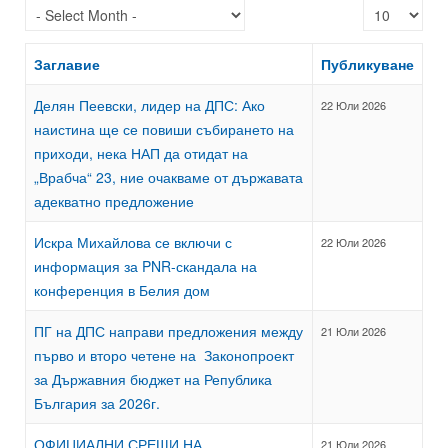
Покажи брой
Заглавие
Публикуване
Делян Пеевски, лидер на ДПС: Ако
22 Юли 2026
наистина ще се повиши събирането на
приходи, нека НАП да отидат на
„Врабча“ 23, ние очакваме от държавата
адекватно предложение
Искра Михайлова се включи с
22 Юли 2026
информация за PNR-скандала на
конференция в Белия дом
ПГ на ДПС направи предложения между
21 Юли 2026
първо и второ четене на Законопроект
за Държавния бюджет на Република
България за 2026г.
ОФИЦИАЛНИ СРЕЩИ НА
21 Юли 2026