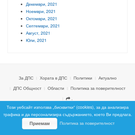
Декември, 2021
Ноември, 2021
Октомври, 2021
Септември, 2021
Август, 2021
Юли, 2021
За ДПС
Хората в ДПС
Политики
Актуално
ДПС Общност
Области
Политика за поверителност
.
© 2026 ДПС България. Всички права запазени.
Този уебсайт използва „бисквитки“ (cookies), за да анализира
трафика и да персонализира съдържанието, което Ви предлага.
Политика за поверителност
Приемам