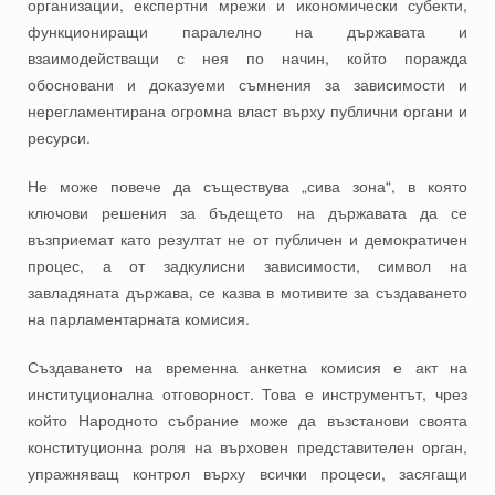
организации, експертни мрежи и икономически субекти,
функциониращи паралелно на държавата и
взаимодействащи с нея по начин, който поражда
обосновани и доказуеми съмнения за зависимости и
нерегламентирана огромна власт върху публични органи и
ресурси.
Не може повече да съществува „сива зона“, в която
ключови решения за бъдещето на държавата да се
възприемат като резултат не от публичен и демократичен
процес, а от задкулисни зависимости, символ на
завладяната държава, се казва в мотивите за създаването
на парламентарната комисия.
Създаването на временна анкетна комисия е акт на
институционална отговорност. Това е инструментът, чрез
който Народното събрание може да възстанови своята
конституционна роля на върховен представителен орган,
упражняващ контрол върху всички процеси, засягащи