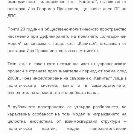
икономическо - олигархичен кръг „Капитал“, оглавяван от
олигарха Иво Георгиев Прокопиев, ще внесе днес ПГ на
ДПС.
Почти 20 години в обществено-политическото пространство
неотменно при дефинирането на понятието „олигархичен
модел“ се свързва с т.нар. кръг „Капитал“, оглавяван от
олигарха Иво Прокопиев, се казва в мотивите.
Този кръг е сочен като неотменна част от управленските
процеси в страната през значителен период от време след
2009г., чрез инфилтриране на свързани с „Капитал“ лица в
политическата система, както и в законодателната,
изпълнителната, местната и съдебната власт.
В публичното пространство се утвърди разбирането, че
характерна особеност на този модел е изграждането на
цялостна екосистема от взаимосвързани структури –
политически партии, медии, неправителствени