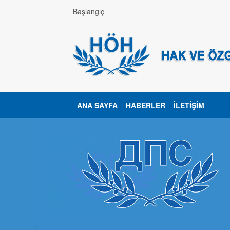
Başlangıç
ANA SAYFA
HABERLER
İLETIŞIM