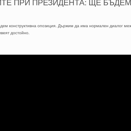
ТЕ ПРИ ПРЕЗИДЕНТА: ЩЕ БЪДЕ
ъдем конструктивна опозиция. Държим да има нормален диалог меж
ивеят достойно.