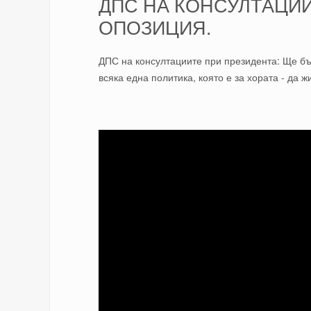
ДПС НА КОНСУЛТАЦИИ
ОПОЗИЦИЯ.
ДПС на консултациите при президента: Ще б
всяка една политика, която е за хората - да ж