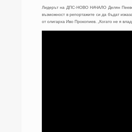
Лидерът на ДПС-НОВО НАЧАЛО Делян Пеевски
възможност в репортажите си да бъдат изказа
от олигарха Иво Прокопиев. „Когато не я вла