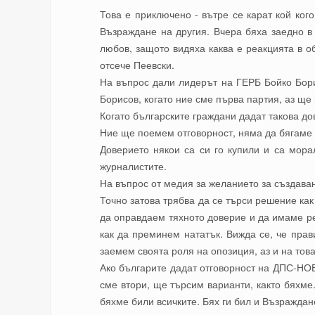
Това е приключено - вътре се карат кой кого
Възраждане на другия. Вчера бяха заедно в 
любов, защото видяха каква е реакцията в о
отсече Пеевски.
На въпрос дали лидерът на ГЕРБ Бойко Бори
Борисов, когато ние сме първа партия, аз ще
Когато българските граждани дадат такова до
Ние ще поемем отговорност, няма да бягаме 
Доверието някои са си го купили и са морал
журналистите.
На въпрос от медия за желанието за създаване
Точно затова трябва да се търси решение как 
да оправдаем тяхното доверие и да имаме ре
как да преминем нататък. Вижда се, че прави
заемем своята роля на опозиция, аз и на тов
Ако българите дадат отговорност на ДПС-НОВ
сме втори, ще търсим варианти, както бяхме.
бяхме били всичките. Бях ги бил и Възраждане