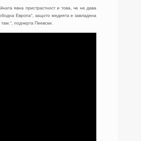
ата явна пристрастност и това, че не дава
Свободна Европа“, защото медията е завладяна
 там.“, подчерта Пеевски.