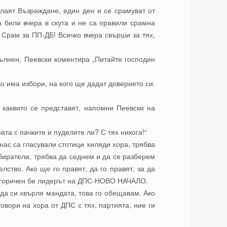
желаят Възраждане, един ден и се срамуват от
а били вчера в скута и не са правили срамна
 Срам за ПП-ДБ! Всичко вчера свърши за тях,
ълнен, Пеевски коментира „Питайте господин
о има избори, на кого ще дадат доверието си.
а каквито се представят, напомни Пеевски на
та с пачките и пуделите ли? С тях никога!“
 нас са гласували стотици хиляди хора, трябва
биратели, трябва да седнем и да се разберем
лство. Ако ще го правят, да го правят, за да
категоричен бе лидерът на ДПС-НОВО НАЧАЛО.
да си хвърля мандата, това го обещавам. Ако
овори на хора от ДПС с тях, партията, ние ги