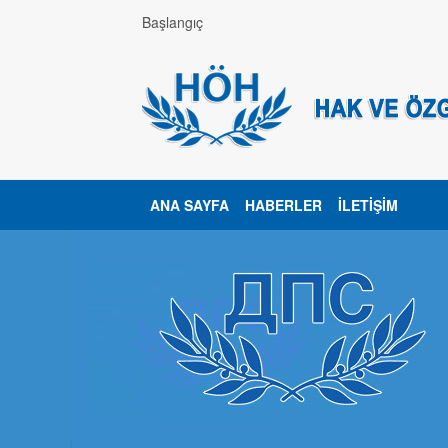
Başlangıç
ANA SAYFA
HABERLER
İLETIŞIM