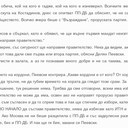
 обича, кой на кого е гадже, кой на кого е изневерил. Всичките 
скута на Костадинов, днес се опитват ПП-ДБ да обяснят, че не с
бществото. Всичко вчера беше с “Възраждане”, проруската партия.
сов е сбъркал, като е обявил, че ще върне първия мандат неизп
 направя правителство.“
верие, със сигурност ще направим правителство. Нека да видим, ак
от това дали сме първа или втора партия, обясни Делян Пеевски.
исти в залата, а аз ги познавам много добре и не са такива, з
то на кордони, Пеевски контрира „Какви кордони и от кого? От хора
да тръгне, не да губим времето на хората да гледат този срам. За
шение, тук решение няма. Трябва да сме отговорни, всеки има из
телство не може да има, освен ако не направят проруско правите
а съм съгласен и да го спрем това и пак ще стигнем до избори, 
О НАЧАЛО да състави правителство, няма да избягам като ИТН и 
 Ако Москва не ни беше разцепила с ПП-ДБ и със задкулисни разг
, бих и ПП-ДБ. И пак ще ги бия, закани се Пеевски.