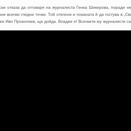
 отказа да отговаря на журналиста Генка Шикерова, поради нейн
ни всички гледни точки. Той отклони и поканата й да гостува в „
дее Иво Прокопиев, ще дойда. Владее я! Всичките му журналисти са